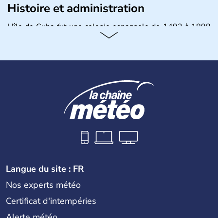
Histoire et administration
L'île de Cuba fut une colonie espagnole de 1492 à 1898
puis un Territoire des Etats-Unis jusqu'en 1902. Le 17
août 1961 Fidel Castro, durant l'épisode de la Baie des
Cochons, officialise le caractère socialiste du régime,
dirigé par le Parti communiste. Le pays est cependant
considéré comme une dictature par ses opposants.
Aujourd'hui, l'embargo américain a été assoupli et le
tourisme bat son plein à Cuba.
Langue du site : FR
Nos experts météo
Certificat d'intempéries
Alerte météo