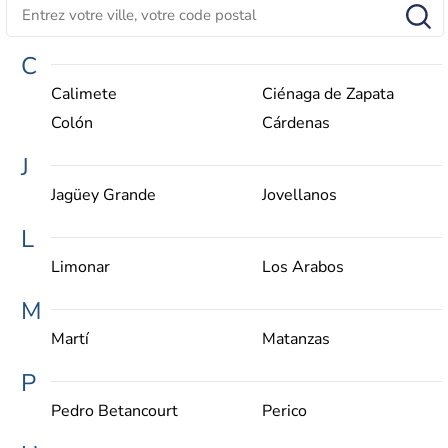
C
Calimete
Ciénaga de Zapata
Colón
Cárdenas
J
Jagüey Grande
Jovellanos
L
Limonar
Los Arabos
M
Martí
Matanzas
P
Pedro Betancourt
Perico