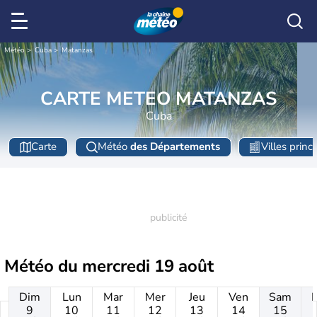
Météo
Cuba
Matanzas
CARTE METEO MATANZAS
Cuba
Carte
Météo
des Départements
Villes princ
Météo du
mercredi 19 août
Dim
Lun
Mar
Mer
Jeu
Ven
Sam
9
10
11
12
13
14
15