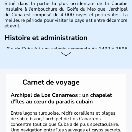
Situé dans la partie la plus occidentale de la Caraïbe
insulaire à l'embouchure du Golfe du Mexique, l'archipel
de Cuba est composé de 4 000 cayes et petites îles. La
meilleure période pour visiter le pays est entre décembre
et avril.
Histoire et administration
L'île de Cuba fut une colonie espagnole de 1492 à 1898
puis un Territoire des Etats-Unis jusqu'en 1902. Le 17
août 1961 Fidel Castro, durant l'épisode de la Baie des
Cochons, officialise le caractère socialiste du régime,
dirigé par le Parti communiste. Le pays est cependant
considéré comme une dictature par ses opposants.
Carnet de voyage
Aujourd'hui, l'embargo américain a été assoupli et le
tourisme bat son plein à Cuba.
Archipel de Los Canarreos : un chapelet
d’îles au cœur du paradis cubain
Entre lagons turquoise, récifs coralliens et plages
de sable blanc, l’archipel de Los Canarreos
concentre tout ce que Cuba a de plus spectaculaire.
Une navigation entre îles sauvages et cayos secrets,