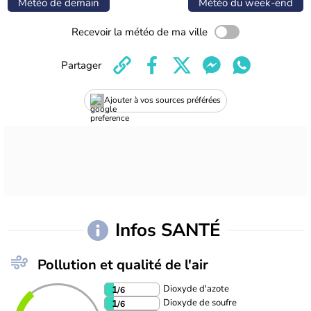
Météo de demain
Météo du week-end
Recevoir la météo de ma ville
Partager
Ajouter à vos sources préférées
Infos SANTÉ
Pollution et qualité de l'air
Dioxyde d'azote
1
/6
Dioxyde de soufre
1
/6