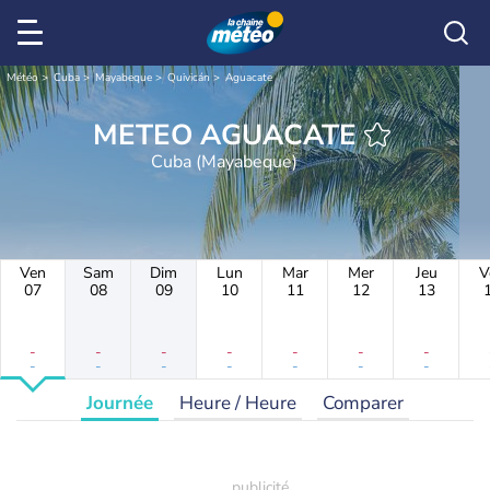
Météo
Cuba
Mayabeque
Quivicán
Aguacate
METEO AGUACATE
Cuba (Mayabeque)
Ven
Sam
Dim
Lun
Mar
Mer
Jeu
V
07
08
09
10
11
12
13
-
-
-
-
-
-
-
-
-
-
-
-
-
-
Journée
Heure / Heure
Comparer