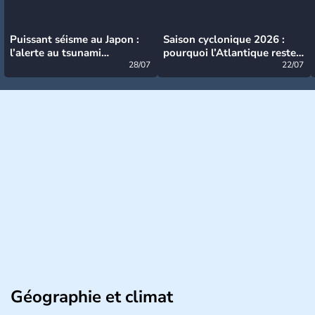
Puissant séisme au Japon :
Saison cyclonique 2026 :
l’alerte au tsunami
pourquoi l’Atlantique reste
désormais levée
28/07
très calme à ce stade ?
22/07
Géographie et climat