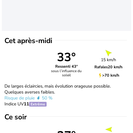
Cet après-midi
33°
15 km/h
Ressenti 43°
Rafales
20 km/h
sous l’influence du
>70 km/h
soleil
De larges éclaircies, mais évolution orageuse possible.
Quelques averses faibles.
Risque de pluie
50 %
Indice UV
11
Extrême
Ce soir