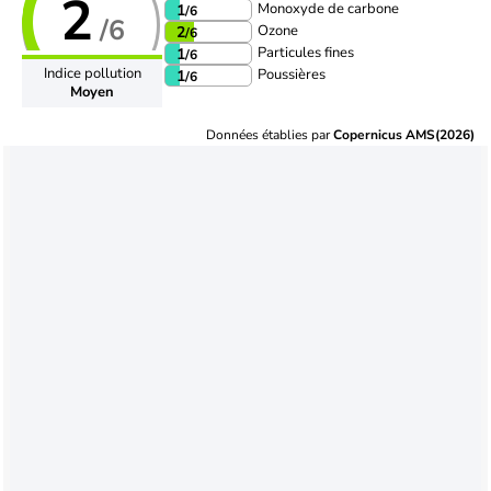
2
Monoxyde de carbone
1
/6
/6
Ozone
2
/6
Particules fines
1
/6
Indice pollution
Poussières
1
/6
Moyen
Données établies par
Copernicus AMS(2026)