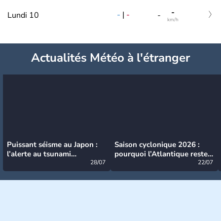
-
-
|
-
Lundi 10
-
km/h
Actualités Météo à l'étranger
Puissant séisme au Japon :
Saison cyclonique 2026 :
l’alerte au tsunami
pourquoi l’Atlantique reste
désormais levée
28/07
très calme à ce stade ?
22/07