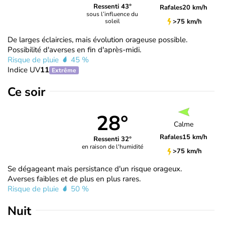
Ressenti 43°
Rafales
20 km/h
sous l’influence du
>75 km/h
soleil
De larges éclaircies, mais évolution orageuse possible.
Possibilité d'averses en fin d'après-midi.
Risque de pluie
45 %
Indice UV
11
Extrême
Ce soir
28°
Calme
Rafales
15 km/h
Ressenti 32°
en raison de l'humidité
>75 km/h
Se dégageant mais persistance d'un risque orageux.
Averses faibles et de plus en plus rares.
Risque de pluie
50 %
Nuit