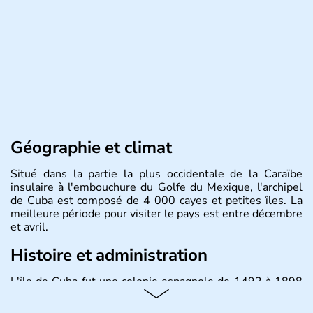
Géographie et climat
Situé dans la partie la plus occidentale de la Caraïbe
insulaire à l'embouchure du Golfe du Mexique, l'archipel
de Cuba est composé de 4 000 cayes et petites îles. La
meilleure période pour visiter le pays est entre décembre
et avril.
Histoire et administration
L'île de Cuba fut une colonie espagnole de 1492 à 1898
puis un Territoire des Etats-Unis jusqu'en 1902. Le 17
août 1961 Fidel Castro, durant l'épisode de la Baie des