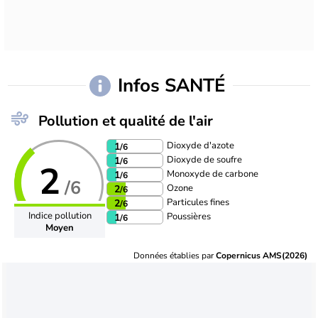
Infos SANTÉ
Pollution et qualité de l'air
Dioxyde d'azote
1
/6
Dioxyde de soufre
1
/6
2
Monoxyde de carbone
1
/6
/6
Ozone
2
/6
Particules fines
2
/6
Indice pollution
Poussières
1
/6
Moyen
Données établies par
Copernicus AMS(2026)