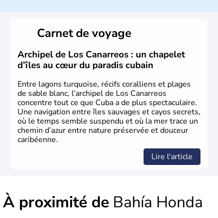
Cochons, officialise le caractère socialiste du régime,
dirigé par le Parti communiste. Le pays est cependant
considéré comme une dictature par ses opposants.
Carnet de voyage
Aujourd'hui, l'embargo américain a été assoupli et le
tourisme bat son plein à Cuba.
Archipel de Los Canarreos : un chapelet
d’îles au cœur du paradis cubain
Entre lagons turquoise, récifs coralliens et plages
de sable blanc, l’archipel de Los Canarreos
concentre tout ce que Cuba a de plus spectaculaire.
Une navigation entre îles sauvages et cayos secrets,
où le temps semble suspendu et où la mer trace un
chemin d’azur entre nature préservée et douceur
caribéenne.
Lire l'article
À proximité de
Bahía Honda