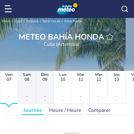
Météo
Cuba
Artemisa
Bahía Honda
Bahía Honda
METEO BAHÍA HONDA
Cuba (Artemisa)
Ven
Sam
Dim
Lun
Mar
Mer
Jeu
V
07
08
09
10
11
12
13
-
-
-
-
-
-
-
-
-
-
-
-
-
-
Journée
Heure / Heure
Comparer