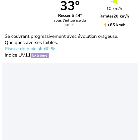
33°
10 km/h
Ressenti 44°
Rafales
20 km/h
sous l’influence du
>85 km/h
soleil
Se couvrant progressivement avec évolution orageuse.
Quelques averses faibles.
Risque de pluie
60 %
Indice UV
11
Extrême