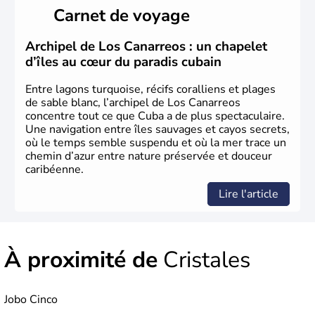
considéré comme une dictature par ses opposants.
Carnet de voyage
Aujourd'hui, l'embargo américain a été assoupli et le
tourisme bat son plein à Cuba.
Archipel de Los Canarreos : un chapelet
d’îles au cœur du paradis cubain
Entre lagons turquoise, récifs coralliens et plages
de sable blanc, l’archipel de Los Canarreos
concentre tout ce que Cuba a de plus spectaculaire.
Une navigation entre îles sauvages et cayos secrets,
où le temps semble suspendu et où la mer trace un
chemin d’azur entre nature préservée et douceur
caribéenne.
Lire l'article
À proximité de
Cristales
Jobo Cinco