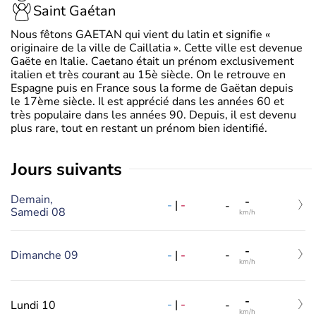
Saint Gaétan
Nous fêtons GAETAN qui vient du latin et signifie «
originaire de la ville de Caillatia ». Cette ville est devenue
Gaëte en Italie. Caetano était un prénom exclusivement
italien et très courant au 15è siècle. On le retrouve en
Espagne puis en France sous la forme de Gaëtan depuis
le 17ème siècle. Il est apprécié dans les années 60 et
très populaire dans les années 90. Depuis, il est devenu
plus rare, tout en restant un prénom bien identifié.
jours suivants
Demain,
-
-
|
-
-
Samedi 08
km/h
-
-
|
-
Dimanche 09
-
km/h
-
-
|
-
Lundi 10
-
km/h