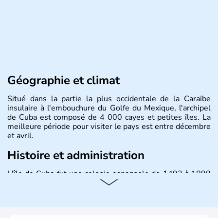
Géographie et climat
Situé dans la partie la plus occidentale de la Caraïbe
insulaire à l'embouchure du Golfe du Mexique, l'archipel
de Cuba est composé de 4 000 cayes et petites îles. La
meilleure période pour visiter le pays est entre décembre
et avril.
Histoire et administration
L'île de Cuba fut une colonie espagnole de 1492 à 1898
puis un Territoire des Etats-Unis jusqu'en 1902. Le 17
août 1961 Fidel Castro, durant l'épisode de la Baie des
Cochons, officialise le caractère socialiste du régime,
dirigé par le Parti communiste. Le pays est cependant