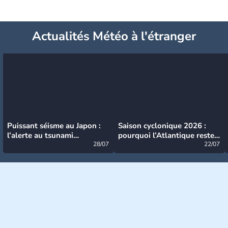
Actualités Météo à l'étranger
Puissant séisme au Japon :
Saison cyclonique 2026 :
l’alerte au tsunami
pourquoi l’Atlantique reste
désormais levée
28/07
très calme à ce stade ?
22/07