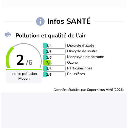
Infos SANTÉ
Pollution et qualité de l'air
Dioxyde d'azote
1
/6
Dioxyde de soufre
1
/6
2
Monoxyde de carbone
1
/6
/6
Ozone
2
/6
Particules fines
1
/6
Indice pollution
Poussières
1
/6
Moyen
Données établies par
Copernicus AMS(2026)