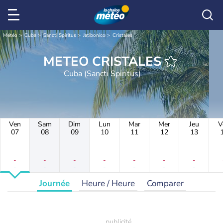
Météo
Cuba
Sancti Spiritus
Jatibonico
Cristales
METEO CRISTALES
Cuba (Sancti Spiritus)
Ven
Sam
Dim
Lun
Mar
Mer
Jeu
V
07
08
09
10
11
12
13
-
-
-
-
-
-
-
-
-
-
-
-
-
-
Journée
Heure / Heure
Comparer