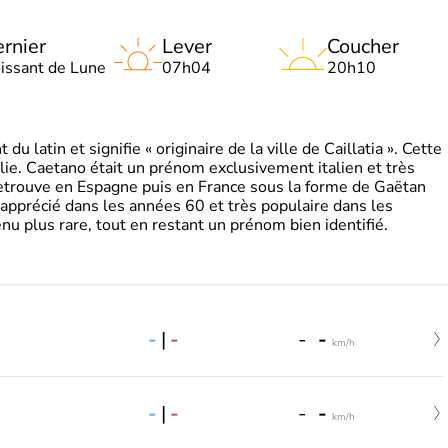
rnier
Lever
Coucher
oissant de Lune
07h04
20h10
 latin et signifie « originaire de la ville de Caillatia ». Cette
lie. Caetano était un prénom exclusivement italien et très
retrouve en Espagne puis en France sous la forme de Gaëtan
 apprécié dans les années 60 et très populaire dans les
nu plus rare, tout en restant un prénom bien identifié.
-
|
-
-
-
km/h
-
|
-
-
-
km/h