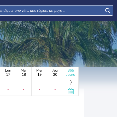
Lun
Mar
Mer
Jeu
365
17
18
19
20
Jours
-
-
-
-
-
-
-
-