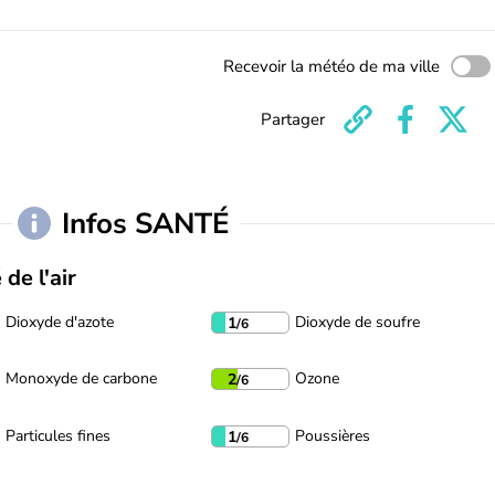
Recevoir la météo de ma ville
Partager
Infos SANTÉ
 de l'air
Dioxyde d'azote
Dioxyde de soufre
1
/6
Monoxyde de carbone
Ozone
2
/6
Particules fines
Poussières
1
/6