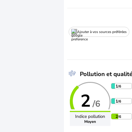
Ajouter à vos sources préférées
Pollution et qualité
1
/6
2
/6
1
/6
Indice pollution
2
/6
Moyen