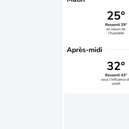
25°
Ressenti 29°
en raison de
l'humidité
Après-midi
32°
Ressenti 43°
sous l’influence 
soleil