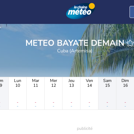
e
METEO BAYATE DEMAIN
Cuba (Artemisa)
im
Lun
Mar
Mer
Jeu
Ven
Sam
Dim
9
10
11
12
13
14
15
16
-
-
-
-
-
-
-
-
-
-
-
-
-
-
-
-