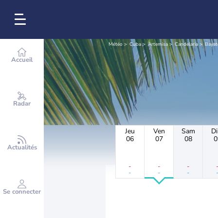
Météo
Cuba
Artemisa
Candelaria
Bayat
Accueil
Radar
Jeu
Ven
Sam
D
06
07
08
0
Actualités
-
-
-
-
-
-
Se connecter