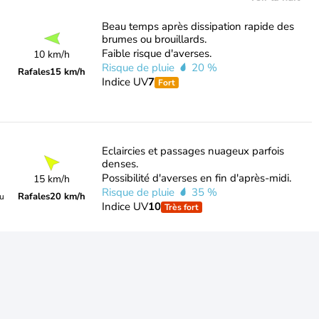
Beau temps après dissipation rapide des
brumes ou brouillards.
Faible risque d'averses.
10 km/h
Risque de pluie
20 %
Rafales
15 km/h
Indice UV
7
Fort
Eclaircies et passages nuageux parfois
denses.
Possibilité d'averses en fin d'après-midi.
15 km/h
Risque de pluie
35 %
Rafales
20 km/h
du
Indice UV
10
Très fort