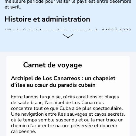
meilleure période pour visiter le pays est entre décembre
et avril.
Histoire et administration
L'île de Cuba fut une colonie espagnole de 1492 à 1898
puis un Territoire des Etats-Unis jusqu'en 1902. Le 17
août 1961 Fidel Castro, durant l'épisode de la Baie des
Cochons, officialise le caractère socialiste du régime,
dirigé par le Parti communiste. Le pays est cependant
considéré comme une dictature par ses opposants.
Carnet de voyage
Aujourd'hui, l'embargo américain a été assoupli et le
tourisme bat son plein à Cuba.
Archipel de Los Canarreos : un chapelet
d’îles au cœur du paradis cubain
Entre lagons turquoise, récifs coralliens et plages
de sable blanc, l’archipel de Los Canarreos
concentre tout ce que Cuba a de plus spectaculaire.
Une navigation entre îles sauvages et cayos secrets,
où le temps semble suspendu et où la mer trace un
chemin d’azur entre nature préservée et douceur
caribéenne.