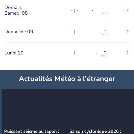
Demain,
-
-
|
-
-
Samedi 08
km/h
-
-
|
-
Dimanche 09
-
km/h
-
-
|
-
Lundi 10
-
km/h
Actualités Météo à l'étranger
Puissant séisme au Japon :
Saison cyclonique 2026 :