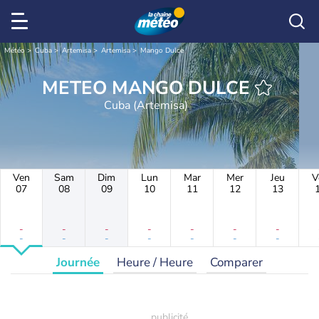
Météo
Cuba
Artemisa
Artemisa
Mango Dulce
METEO MANGO DULCE
Cuba (Artemisa)
Ven
Sam
Dim
Lun
Mar
Mer
Jeu
V
07
08
09
10
11
12
13
-
-
-
-
-
-
-
-
-
-
-
-
-
-
Journée
Heure / Heure
Comparer