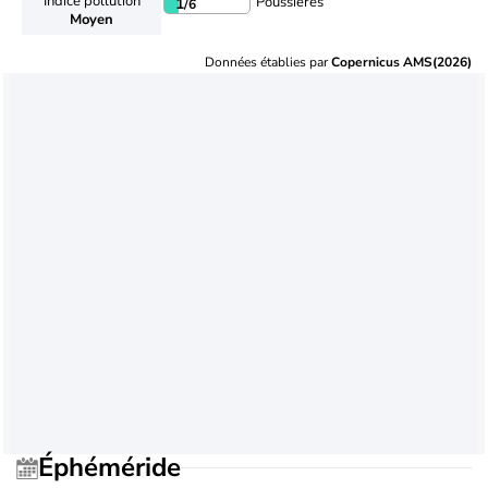
Indice pollution
Poussières
1
/6
Moyen
Données établies par
Copernicus AMS(2026)
Éphéméride