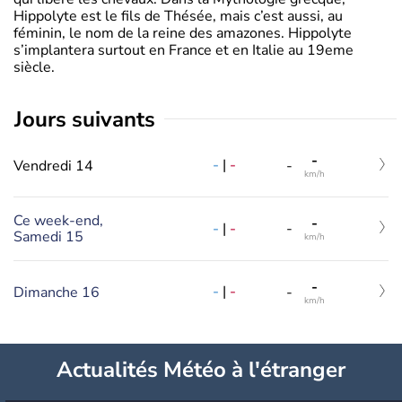
Hippolyte est le fils de Thésée, mais c’est aussi, au
féminin, le nom de la reine des amazones. Hippolyte
s’implantera surtout en France et en Italie au 19eme
siècle.
jours suivants
-
-
|
-
Vendredi 14
-
km/h
Ce week-end,
-
-
|
-
-
Samedi 15
km/h
-
-
|
-
Dimanche 16
-
km/h
Actualités Météo à l'étranger