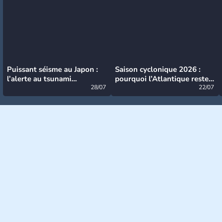
Puissant séisme au Japon :
Saison cyclonique 2026 :
l’alerte au tsunami
pourquoi l’Atlantique reste
désormais levée
28/07
très calme à ce stade ?
22/07