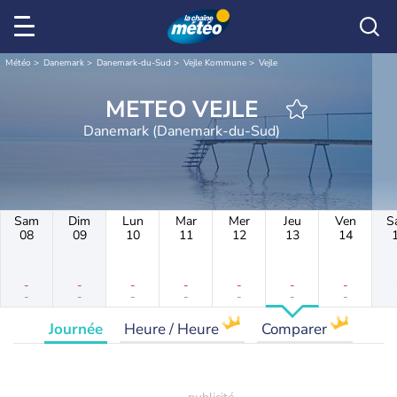
Météo
Danemark
Danemark-du-Sud
Vejle Kommune
Vejle
METEO VEJLE
Danemark (Danemark-du-Sud)
Sam
Dim
Lun
Mar
Mer
Jeu
Ven
S
08
09
10
11
12
13
14
-
-
-
-
-
-
-
-
-
-
-
-
-
-
Journée
Heure / Heure
Comparer