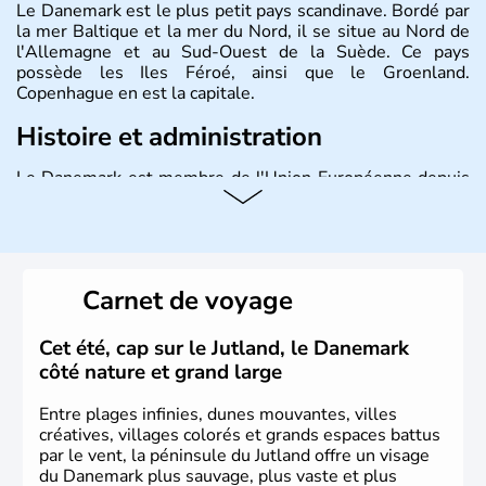
Le Danemark est le plus petit pays scandinave. Bordé par
la mer Baltique et la mer du Nord, il se situe au Nord de
l'Allemagne et au Sud-Ouest de la Suède. Ce pays
possède les Iles Féroé, ainsi que le Groenland.
Copenhague en est la capitale.
Histoire et administration
Le Danemark est membre de l'Union Européenne depuis
1973 et ses habitants s'appellent les Danois. Il possède
sa propre monnaie, la couronne, et est gouverné par une
monarchie constitutionnelle.
Carnet de voyage
Cet été, cap sur le Jutland, le Danemark
côté nature et grand large
Entre plages infinies, dunes mouvantes, villes
créatives, villages colorés et grands espaces battus
par le vent, la péninsule du Jutland offre un visage
du Danemark plus sauvage, plus vaste et plus