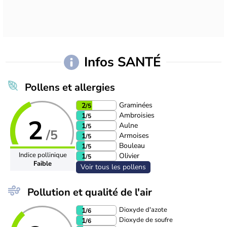
Infos SANTÉ
Pollens et allergies
Graminées
2
/5
Ambroisies
1
/5
2
Aulne
1
/5
/5
Armoises
1
/5
Bouleau
1
/5
Indice pollinique
Olivier
1
/5
Faible
Voir tous les pollens
Pollution et qualité de l'air
Dioxyde d'azote
1
/6
Dioxyde de soufre
1
/6