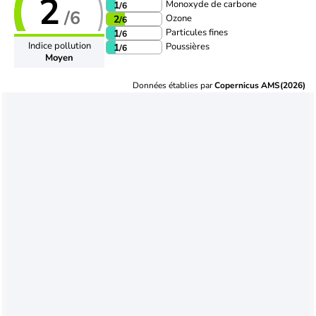
2
Monoxyde de carbone
1
/6
/6
Ozone
2
/6
Particules fines
1
/6
Indice pollution
Poussières
1
/6
Moyen
Données établies par
Copernicus AMS(2026)