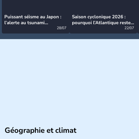
Puissant séisme au Japon :
Saison cyclonique 2026 :
l’alerte au tsunami
pourquoi l’Atlantique reste
désormais levée
28/07
très calme à ce stade ?
22/07
Géographie et climat