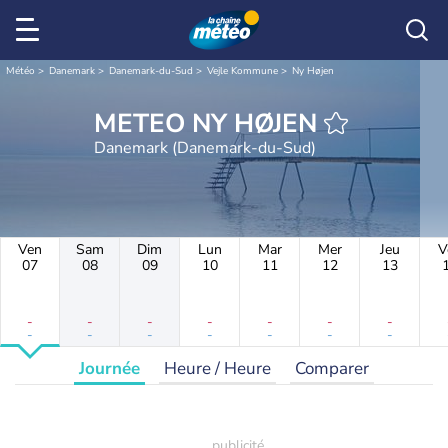
Météo
Danemark
Danemark-du-Sud
Vejle Kommune
Ny Højen
METEO NY HØJEN
Danemark (Danemark-du-Sud)
Ven
Sam
Dim
Lun
Mar
Mer
Jeu
V
07
08
09
10
11
12
13
-
-
-
-
-
-
-
-
-
-
-
-
-
-
Journée
Heure / Heure
Comparer