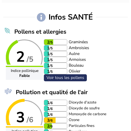
Infos SANTÉ
Pollens et allergies
Graminées
2
/5
Ambroisies
1
/5
2
Aulne
1
/5
/5
Armoises
1
/5
Bouleau
1
/5
Indice pollinique
Olivier
1
/5
Faible
Voir tous les pollens
Pollution et qualité de l'air
Dioxyde d'azote
1
/6
Dioxyde de soufre
1
/6
3
Monoxyde de carbone
1
/6
/6
Ozone
3
/6
Particules fines
2
/6