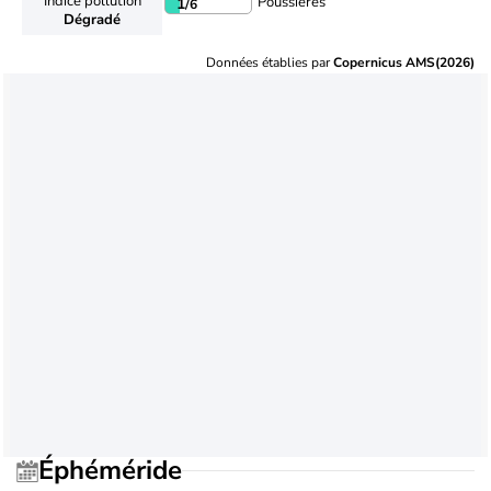
Indice pollution
Poussières
1
/6
Dégradé
Données établies par
Copernicus AMS(2026)
Éphéméride