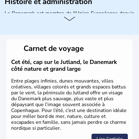
Histoire et administration
Le Danemark est membre de l'Union Européenne depuis
1973 et ses habitants s'appellent les Danois. Il possède
sa propre monnaie, la couronne, et est gouverné par une
monarchie constitutionnelle.
Carnet de voyage
Cet été, cap sur le Jutland, le Danemark
côté nature et grand large
Entre plages infinies, dunes mouvantes, villes
créatives, villages colorés et grands espaces battus
par le vent, la péninsule du Jutland offre un visage
du Danemark plus sauvage, plus vaste et plus
dépaysant que l’image souvent associée à
Copenhague. Pour l’été, c’est une destination idéale
pour mêler bord de mer, nature, culture et
escapades en famille, sans jamais perdre ce charme
nordique si particulier.