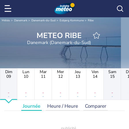
Météo
Danemark
Danemark-du-Sud
Esbjerg Kommune
Ribe
METEO RIBE
Danemark (Danemark-du-Sud)
Dim
Lun
Mar
Mer
Jeu
Ven
Sam
D
09
10
11
12
13
14
15
-
-
-
-
-
-
-
-
-
-
-
-
-
-
Journée
Heure / Heure
Comparer