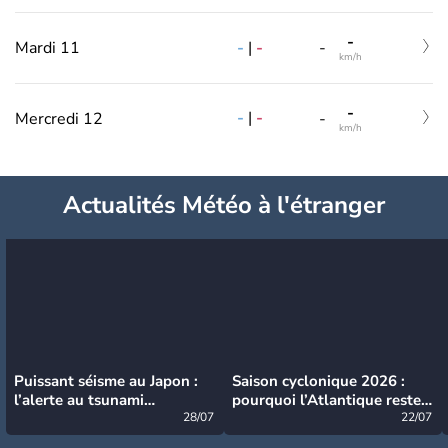
-
-
|
-
Mardi 11
-
km/h
-
-
|
-
Mercredi 12
-
km/h
Actualités Météo à l'étranger
Puissant séisme au Japon :
Saison cyclonique 2026 :
l’alerte au tsunami
pourquoi l’Atlantique reste
désormais levée
28/07
très calme à ce stade ?
22/07