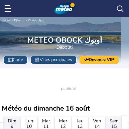
Météo
Djibouti
Obock أوبوك
METEO OBOCK أوبوك
Djibouti
Carte
Villes principales
Devenez VIP
Météo du
dimanche 16 août
Dim
Lun
Mar
Mer
Jeu
Ven
Sam
9
10
11
12
13
14
15