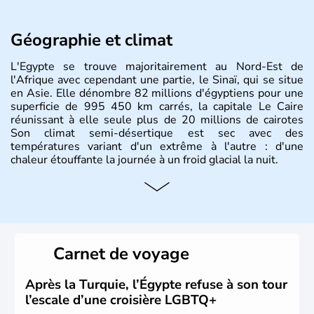
Géographie et climat
L'Egypte se trouve majoritairement au Nord-Est de
l'Afrique avec cependant une partie, le Sinaï, qui se situe
en Asie. Elle dénombre 82 millions d'égyptiens pour une
superficie de 995 450 km carrés, la capitale Le Caire
réunissant à elle seule plus de 20 millions de cairotes
Son climat semi-désertique est sec avec des
températures variant d'un extrême à l'autre : d'une
chaleur étouffante la journée à un froid glacial la nuit.
Histoire et administration
La vallée du Nil a accueilli l'une des civilisations les plus
brillantes de l'Histoire : de la Mésopotamie jusqu'à
l'Egypte des pharaons, les populations présentes dans le
Carnet de voyage
passé sont connues pour leur culture et leurs
technologies très en avance sur le reste du monde. Après
avoir été occupée par divers peuples comme les perses et
Après la Turquie, l’Égypte refuse à son tour
les grecs, cette république démocratique se développe
l’escale d’une croisière LGBTQ+
sous la domination arabe au VIIème siècle et en garde sa