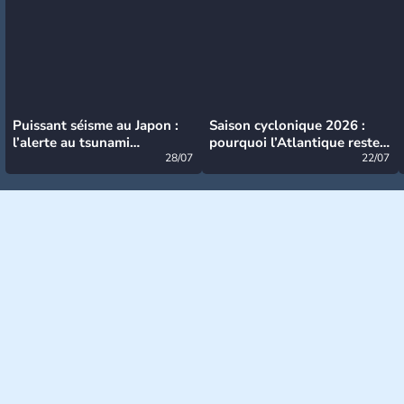
Puissant séisme au Japon :
Saison cyclonique 2026 :
l’alerte au tsunami
pourquoi l’Atlantique reste
désormais levée
28/07
très calme à ce stade ?
22/07