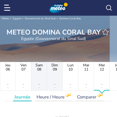
Météo
Egypte
Gouvernorat du Sinaï Sud
Domina Coral Bay
METEO DOMINA CORAL BAY
Egypte (Gouvernorat du Sinaï Sud)
Jeu
Ven
Sam
Dim
Lun
Mar
Mer
J
06
07
08
09
10
11
12
-
-
-
-
-
-
-
-
-
-
-
-
-
-
Journée
Heure / Heure
Comparer