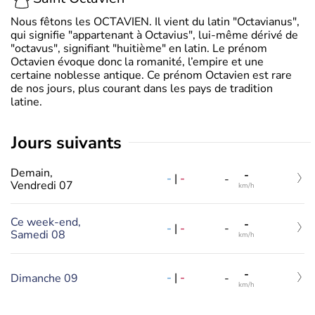
Nous fêtons les OCTAVIEN. Il vient du latin "Octavianus",
qui signifie "appartenant à Octavius", lui-même dérivé de
"octavus", signifiant "huitième" en latin. Le prénom
Octavien évoque donc la romanité, l’empire et une
certaine noblesse antique. Ce prénom Octavien est rare
de nos jours, plus courant dans les pays de tradition
latine.
jours suivants
Demain,
-
-
|
-
-
Vendredi 07
km/h
Ce week-end,
-
-
|
-
-
Samedi 08
km/h
-
-
|
-
Dimanche 09
-
km/h