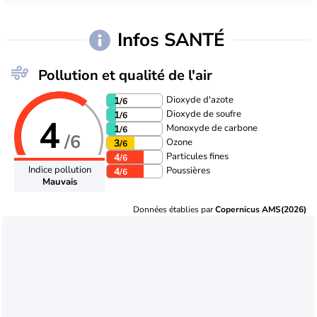
Infos SANTÉ
Pollution et qualité de l'air
Dioxyde d'azote
1
/6
Dioxyde de soufre
1
/6
4
Monoxyde de carbone
1
/6
/6
Ozone
3
/6
Particules fines
4
/6
Indice pollution
Poussières
4
/6
Mauvais
Données établies par
Copernicus AMS(2026)