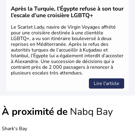
technologies très en avance sur le reste du monde. Après
avoir été occupée par divers peuples comme les perses et
Après la Turquie, l’Égypte refuse à son tour
les grecs, cette république démocratique se développe
l’escale d’une croisière LGBTQ+
sous la domination arabe au VIIème siècle et en garde sa
langue officielle.
Le Scarlet Lady, navire de Virgin Voyages affrété
pour une croisière destinée à une clientèle
LGBTQ+, a vu son itinéraire bouleversé à deux
reprises en Méditerranée. Après le refus des
autorités turques de l’accueillir à Kuşadası et
Istanbul, l’Égypte lui a également interdit d’accoster
à Alexandrie. Une succession de décisions qui a
contraint près de 2 000 passagers à renoncer à
plusieurs escales très attendues.
Lire l'article
À proximité de
Nabq Bay
Shark's Bay