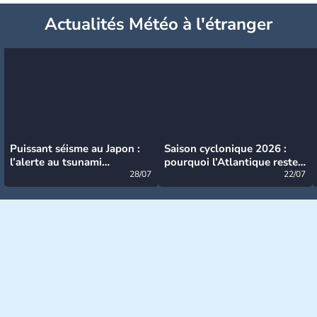
Actualités Météo à l'étranger
Puissant séisme au Japon :
Saison cyclonique 2026 :
l’alerte au tsunami
pourquoi l’Atlantique reste
désormais levée
28/07
très calme à ce stade ?
22/07