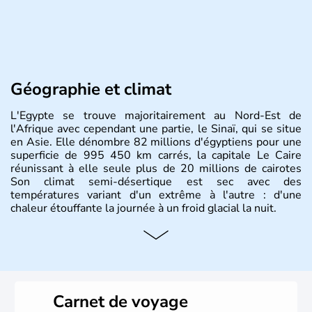
Géographie et climat
L'Egypte se trouve majoritairement au Nord-Est de
l'Afrique avec cependant une partie, le Sinaï, qui se situe
en Asie. Elle dénombre 82 millions d'égyptiens pour une
superficie de 995 450 km carrés, la capitale Le Caire
réunissant à elle seule plus de 20 millions de cairotes
Son climat semi-désertique est sec avec des
températures variant d'un extrême à l'autre : d'une
chaleur étouffante la journée à un froid glacial la nuit.
Histoire et administration
La vallée du Nil a accueilli l'une des civilisations les plus
brillantes de l'Histoire : de la Mésopotamie jusqu'à
l'Egypte des pharaons, les populations présentes dans le
Carnet de voyage
passé sont connues pour leur culture et leurs