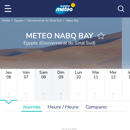
Météo
Egypte
Gouvernorat du Sinaï Sud
Nabq Bay
METEO NABQ BAY
Egypte (Gouvernorat du Sinaï Sud)
Jeu
Ven
Sam
Dim
Lun
Mar
Mer
J
06
07
08
09
10
11
12
-
-
-
-
-
-
-
-
-
-
-
-
-
-
Journée
Heure / Heure
Comparer