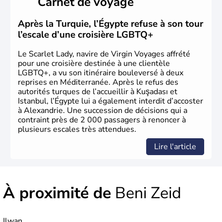
Carnet de voyage
passé sont connues pour leur culture et leurs
technologies très en avance sur le reste du monde. Après
avoir été occupée par divers peuples comme les perses et
Après la Turquie, l’Égypte refuse à son tour
les grecs, cette république démocratique se développe
l’escale d’une croisière LGBTQ+
sous la domination arabe au VIIème siècle et en garde sa
langue officielle.
Le Scarlet Lady, navire de Virgin Voyages affrété
pour une croisière destinée à une clientèle
LGBTQ+, a vu son itinéraire bouleversé à deux
reprises en Méditerranée. Après le refus des
autorités turques de l’accueillir à Kuşadası et
Istanbul, l’Égypte lui a également interdit d’accoster
à Alexandrie. Une succession de décisions qui a
contraint près de 2 000 passagers à renoncer à
plusieurs escales très attendues.
Lire l'article
À proximité de
Beni Zeid
Ilwan