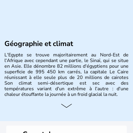
Géographie et climat
L'Egypte se trouve majoritairement au Nord-Est de
l'Afrique avec cependant une partie, le Sinaï, qui se situe
en Asie. Elle dénombre 82 millions d'égyptiens pour une
superficie de 995 450 km carrés, la capitale Le Caire
réunissant à elle seule plus de 20 millions de cairotes
Son climat semi-désertique est sec avec des
températures variant d'un extrême à l'autre : d'une
chaleur étouffante la journée à un froid glacial la nuit.
Histoire et administration
La vallée du Nil a accueilli l'une des civilisations les plus
brillantes de l'Histoire : de la Mésopotamie jusqu'à
l'Egypte des pharaons, les populations présentes dans le