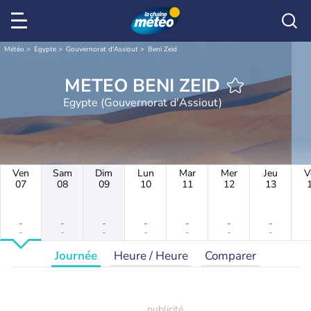
Météo
Egypte
Gouvernorat d'Assiout
Beni Zeid
METEO BENI ZEID
Egypte (Gouvernorat d'Assiout)
Ven
Sam
Dim
Lun
Mar
Mer
Jeu
V
07
08
09
10
11
12
13
-
-
-
-
-
-
-
-
-
-
-
-
-
-
Journée
Heure / Heure
Comparer