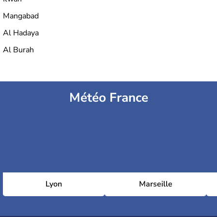
Mangabad
Al Hadaya
Al Burah
Météo France
Lyon
Marseille