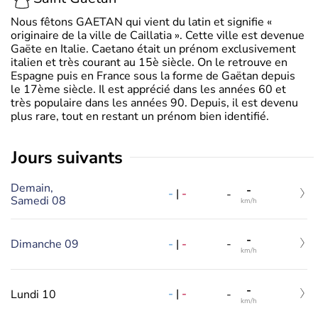
Nous fêtons GAETAN qui vient du latin et signifie «
originaire de la ville de Caillatia ». Cette ville est devenue
Gaëte en Italie. Caetano était un prénom exclusivement
italien et très courant au 15è siècle. On le retrouve en
Espagne puis en France sous la forme de Gaëtan depuis
le 17ème siècle. Il est apprécié dans les années 60 et
très populaire dans les années 90. Depuis, il est devenu
plus rare, tout en restant un prénom bien identifié.
jours suivants
Demain,
-
-
|
-
-
Samedi 08
km/h
-
-
|
-
Dimanche 09
-
km/h
-
-
|
-
Lundi 10
-
km/h