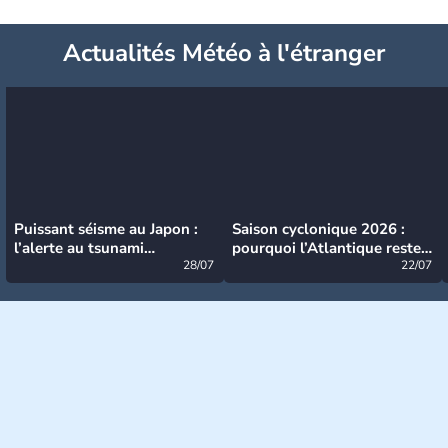
Actualités Météo à l'étranger
Puissant séisme au Japon :
Saison cyclonique 2026 :
l’alerte au tsunami
pourquoi l’Atlantique reste
désormais levée
28/07
très calme à ce stade ?
22/07