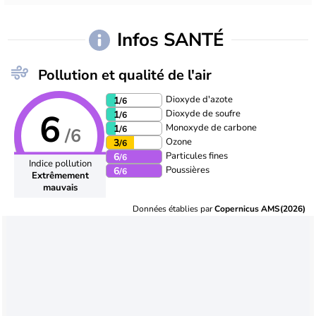
Infos SANTÉ
Pollution et qualité de l'air
Dioxyde d'azote
1
/6
6
Dioxyde de soufre
1
/6
Monoxyde de carbone
1
/6
/6
Ozone
3
/6
Particules fines
6
/6
Indice pollution
Poussières
6
/6
Extrêmement
mauvais
Données établies par
Copernicus AMS(2026)