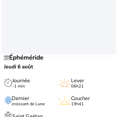
Éphéméride
Jeudi 6 août
Journée
Lever
-1 min
06h21
Dernier
Coucher
croissant de Lune
19h41
Saint Gaétan