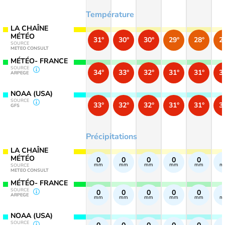
Température
LA CHAÎNE
MÉTÉO
31°
30°
30°
29°
28°
2
SOURCE
METEO CONSULT
MÉTÉO- FRANCE
SOURCE
34°
33°
32°
31°
31°
3
ARPEGE
NOAA (USA)
SOURCE
33°
32°
32°
31°
31°
3
GFS
Précipitations
LA CHAÎNE
MÉTÉO
0
0
0
0
0
mm
mm
mm
mm
mm
m
SOURCE
METEO CONSULT
MÉTÉO- FRANCE
SOURCE
0
0
0
0
0
ARPEGE
mm
mm
mm
mm
mm
m
NOAA (USA)
SOURCE