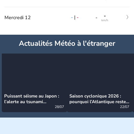
-
-
|
-
Mercredi 12
-
km/h
Actualités Météo à l'étranger
Puissant séisme au Japon :
Saison cyclonique 2026 :
l’alerte au tsunami
pourquoi l’Atlantique reste
désormais levée
28/07
très calme à ce stade ?
22/07