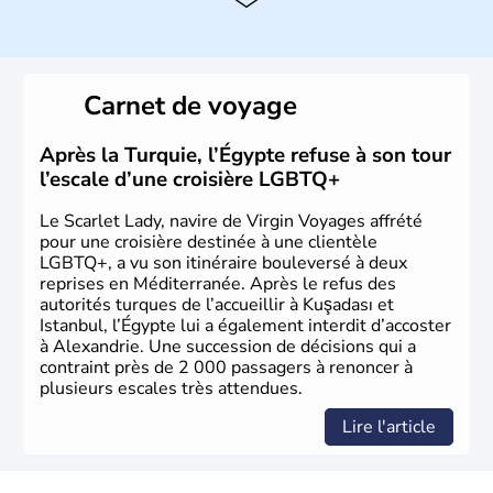
Histoire et administration
La vallée du Nil a accueilli l'une des civilisations les plus
brillantes de l'Histoire : de la Mésopotamie jusqu'à
l'Egypte des pharaons, les populations présentes dans le
Carnet de voyage
passé sont connues pour leur culture et leurs
technologies très en avance sur le reste du monde. Après
avoir été occupée par divers peuples comme les perses et
Après la Turquie, l’Égypte refuse à son tour
les grecs, cette république démocratique se développe
l’escale d’une croisière LGBTQ+
sous la domination arabe au VIIème siècle et en garde sa
langue officielle.
Le Scarlet Lady, navire de Virgin Voyages affrété
pour une croisière destinée à une clientèle
LGBTQ+, a vu son itinéraire bouleversé à deux
reprises en Méditerranée. Après le refus des
autorités turques de l’accueillir à Kuşadası et
Istanbul, l’Égypte lui a également interdit d’accoster
à Alexandrie. Une succession de décisions qui a
contraint près de 2 000 passagers à renoncer à
plusieurs escales très attendues.
Lire l'article