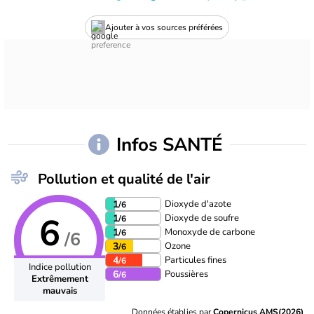
Ajouter à vos sources préférées
Infos SANTÉ
Pollution et qualité de l'air
Dioxyde d'azote
1
/6
6
Dioxyde de soufre
1
/6
Monoxyde de carbone
1
/6
/6
Ozone
3
/6
Particules fines
4
/6
Indice pollution
Poussières
6
/6
Extrêmement
mauvais
Données établies par
Copernicus AMS(2026)