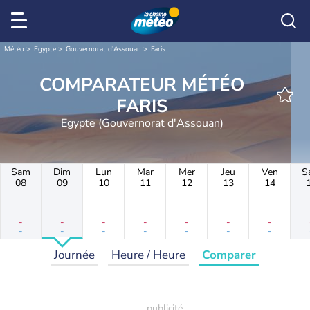
Météo
Egypte
Gouvernorat d'Assouan
Faris
COMPARATEUR MÉTÉO
FARIS
Egypte (Gouvernorat d'Assouan)
Sam
Dim
Lun
Mar
Mer
Jeu
Ven
S
08
09
10
11
12
13
14
-
-
-
-
-
-
-
-
-
-
-
-
-
-
Journée
Heure / Heure
Comparer