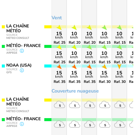
Vent
LA CHAÎNE
MÉTÉO
15
10
10
10
10
1
SOURCE
km/h
km/h
km/h
km/h
km/h
km
METEO CONSULT
Raf. 25
Raf. 20
Raf. 20
Raf. 15
Raf. 15
Raf
MÉTÉO- FRANCE
SOURCE
15
10
10
10
10
1
ARPEGE
km/h
km/h
km/h
km/h
km/h
km
Raf. 25
Raf. 20
Raf. 15
Raf. 15
Raf. 15
Raf
NOAA (USA)
SOURCE
15
15
15
15
15
1
GFS
km/h
km/h
km/h
km/h
km/h
km
Raf. 35
Raf. 35
Raf. 35
Raf. 30
Raf. 30
Raf
Couverture nuageuse
LA CHAÎNE
MÉTÉO
5
5
5
5
5
SOURCE
METEO CONSULT
MÉTÉO- FRANCE
SOURCE
5
5
5
5
5
ARPEGE