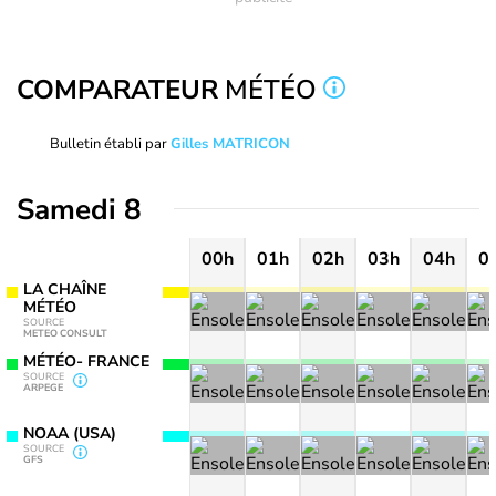
COMPARATEUR
MÉTÉO
Bulletin établi par
Gilles MATRICON
Samedi 8
00h
01h
02h
03h
04h
0
LA CHAÎNE
MÉTÉO
SOURCE
METEO CONSULT
MÉTÉO- FRANCE
SOURCE
ARPEGE
NOAA (USA)
SOURCE
GFS