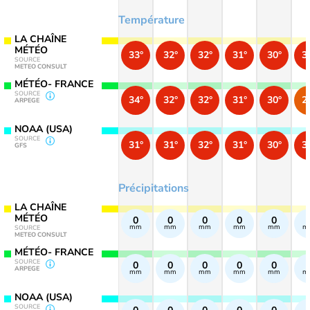
Température
LA CHAÎNE
MÉTÉO
33°
32°
32°
31°
30°
3
SOURCE
METEO CONSULT
MÉTÉO- FRANCE
SOURCE
34°
32°
32°
31°
30°
2
ARPEGE
NOAA (USA)
SOURCE
31°
31°
32°
31°
30°
3
GFS
Précipitations
LA CHAÎNE
MÉTÉO
0
0
0
0
0
mm
mm
mm
mm
mm
m
SOURCE
METEO CONSULT
MÉTÉO- FRANCE
SOURCE
0
0
0
0
0
ARPEGE
mm
mm
mm
mm
mm
m
NOAA (USA)
SOURCE