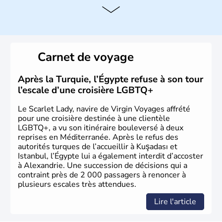
Histoire et administration
La vallée du Nil a accueilli l'une des civilisations les plus
brillantes de l'Histoire : de la Mésopotamie jusqu'à
l'Egypte des pharaons, les populations présentes dans le
Carnet de voyage
passé sont connues pour leur culture et leurs
technologies très en avance sur le reste du monde. Après
avoir été occupée par divers peuples comme les perses et
Après la Turquie, l’Égypte refuse à son tour
les grecs, cette république démocratique se développe
l’escale d’une croisière LGBTQ+
sous la domination arabe au VIIème siècle et en garde sa
langue officielle.
Le Scarlet Lady, navire de Virgin Voyages affrété
pour une croisière destinée à une clientèle
LGBTQ+, a vu son itinéraire bouleversé à deux
reprises en Méditerranée. Après le refus des
autorités turques de l’accueillir à Kuşadası et
Istanbul, l’Égypte lui a également interdit d’accoster
à Alexandrie. Une succession de décisions qui a
contraint près de 2 000 passagers à renoncer à
plusieurs escales très attendues.
Lire l'article