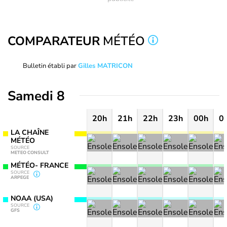
COMPARATEUR
MÉTÉO
Bulletin établi par
Gilles MATRICON
Samedi 8
20h
21h
22h
23h
00h
0
LA CHAÎNE
MÉTÉO
SOURCE
METEO CONSULT
MÉTÉO- FRANCE
SOURCE
ARPEGE
NOAA (USA)
SOURCE
GFS