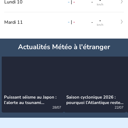
-
-
|
-
Lundi 10
-
km/h
-
-
|
-
Mardi 11
-
km/h
Actualités Météo à l'étranger
Puissant séisme au Japon :
Saison cyclonique 2026 :
l’alerte au tsunami
pourquoi l’Atlantique reste
désormais levée
28/07
très calme à ce stade ?
22/07