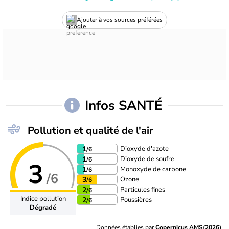
Ajouter à vos sources préférées
Infos SANTÉ
Pollution et qualité de l'air
Dioxyde d'azote
1
/6
Dioxyde de soufre
1
/6
3
Monoxyde de carbone
1
/6
/6
Ozone
3
/6
Particules fines
2
/6
Indice pollution
Poussières
2
/6
Dégradé
Données établies par
Copernicus AMS(2026)