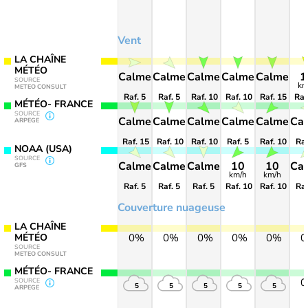
Vent
LA CHAÎNE
MÉTÉO
Calme
Calme
Calme
Calme
Calme
1
SOURCE
km
METEO CONSULT
Raf. 5
Raf. 5
Raf. 10
Raf. 10
Raf. 15
Raf
MÉTÉO- FRANCE
SOURCE
Calme
Calme
Calme
Calme
Calme
Ca
ARPEGE
Raf. 15
Raf. 10
Raf. 10
Raf. 5
Raf. 10
Raf
NOAA (USA)
SOURCE
Calme
Calme
Calme
10
10
Ca
GFS
km/h
km/h
Raf. 5
Raf. 5
Raf. 5
Raf. 10
Raf. 10
Raf
Couverture nuageuse
LA CHAÎNE
MÉTÉO
0%
0%
0%
0%
0%
SOURCE
METEO CONSULT
MÉTÉO- FRANCE
SOURCE
5
5
5
5
5
ARPEGE