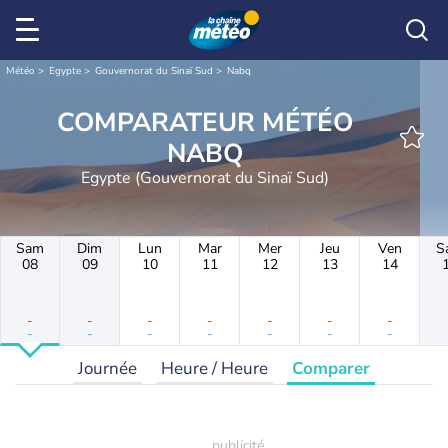
Météo
Egypte
Gouvernorat du Sinaï Sud
Nabq
COMPARATEUR MÉTÉO
NABQ
Egypte (Gouvernorat du Sinaï Sud)
Sam
Dim
Lun
Mar
Mer
Jeu
Ven
S
08
09
10
11
12
13
14
-
-
-
-
-
-
-
-
-
-
-
-
-
-
Journée
Heure / Heure
Comparer