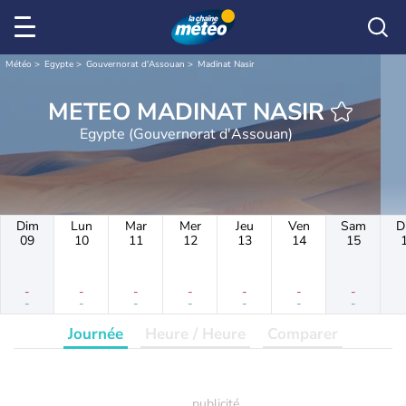
Météo
Egypte
Gouvernorat d'Assouan
Madinat Nasir
METEO MADINAT NASIR
Egypte (Gouvernorat d'Assouan)
Dim
Lun
Mar
Mer
Jeu
Ven
Sam
D
09
10
11
12
13
14
15
-
-
-
-
-
-
-
-
-
-
-
-
-
-
Journée
Heure / Heure
Comparer