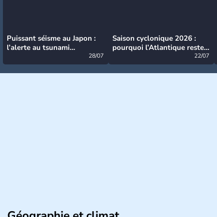
Puissant séisme au Japon :
Saison cyclonique 2026 :
l’alerte au tsunami
pourquoi l’Atlantique reste
désormais levée
28/07
très calme à ce stade ?
22/07
Géographie et climat