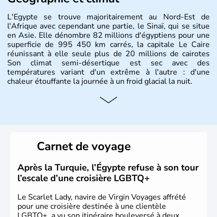
L'Egypte se trouve majoritairement au Nord-Est de
l'Afrique avec cependant une partie, le Sinaï, qui se situe
en Asie. Elle dénombre 82 millions d'égyptiens pour une
superficie de 995 450 km carrés, la capitale Le Caire
réunissant à elle seule plus de 20 millions de cairotes
Son climat semi-désertique est sec avec des
températures variant d'un extrême à l'autre : d'une
chaleur étouffante la journée à un froid glacial la nuit.
Histoire et administration
La vallée du Nil a accueilli l'une des civilisations les plus
brillantes de l'Histoire : de la Mésopotamie jusqu'à
l'Egypte des pharaons, les populations présentes dans le
Carnet de voyage
passé sont connues pour leur culture et leurs
technologies très en avance sur le reste du monde. Après
avoir été occupée par divers peuples comme les perses et
Après la Turquie, l’Égypte refuse à son tour
les grecs, cette république démocratique se développe
l’escale d’une croisière LGBTQ+
sous la domination arabe au VIIème siècle et en garde sa
langue officielle.
Le Scarlet Lady, navire de Virgin Voyages affrété
pour une croisière destinée à une clientèle
LGBTQ+, a vu son itinéraire bouleversé à deux