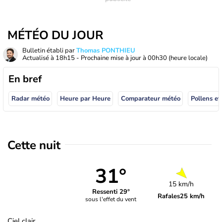
MÉTÉO DU JOUR
Bulletin établi par
Thomas PONTHIEU
Actualisé à
18h15
- Prochaine mise à jour à
00h30
(heure locale)
En bref
Radar météo
Heure par Heure
Comparateur météo
Pollens et
Cette nuit
31°
15 km/h
Ressenti 29°
Rafales
25 km/h
sous l'effet du vent
Ciel clair.