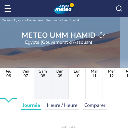
Météo
Egypte
Gouvernorat d'Assouan
Umm Hamid
METEO UMM HAMID
Egypte (Gouvernorat d'Assouan)
Jeu
Ven
Sam
Dim
Lun
Mar
Mer
J
06
07
08
09
10
11
12
-
-
-
-
-
-
-
-
-
-
-
-
-
-
Journée
Heure / Heure
Comparer