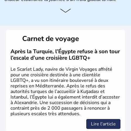
Histoire et administration
La vallée du Nil a accueilli l'une des civilisations les plus
brillantes de l'Histoire : de la Mésopotamie jusqu'à
l'Egypte des pharaons, les populations présentes dans le
Carnet de voyage
passé sont connues pour leur culture et leurs
technologies très en avance sur le reste du monde. Après
avoir été occupée par divers peuples comme les perses et
Après la Turquie, l’Égypte refuse à son tour
les grecs, cette république démocratique se développe
l’escale d’une croisière LGBTQ+
sous la domination arabe au VIIème siècle et en garde sa
langue officielle.
Le Scarlet Lady, navire de Virgin Voyages affrété
pour une croisière destinée à une clientèle
LGBTQ+, a vu son itinéraire bouleversé à deux
reprises en Méditerranée. Après le refus des
autorités turques de l’accueillir à Kuşadası et
Istanbul, l’Égypte lui a également interdit d’accoster
à Alexandrie. Une succession de décisions qui a
contraint près de 2 000 passagers à renoncer à
plusieurs escales très attendues.
Lire l'article