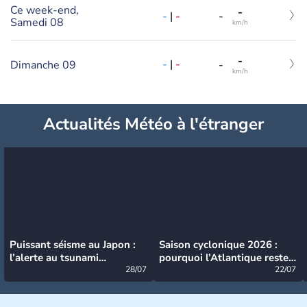
Ce week-end,
-
-
|
-
-
Samedi 08
km/h
-
-
|
-
Dimanche 09
-
km/h
Actualités Météo à l'étranger
Puissant séisme au Japon :
Saison cyclonique 2026 :
l’alerte au tsunami
pourquoi l’Atlantique reste
désormais levée
28/07
très calme à ce stade ?
22/07