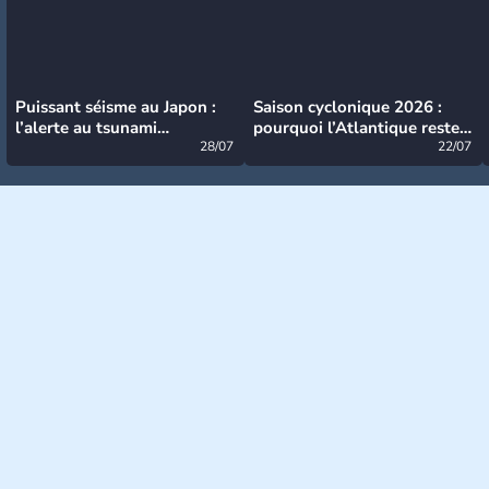
Puissant séisme au Japon :
Saison cyclonique 2026 :
l’alerte au tsunami
pourquoi l’Atlantique reste
désormais levée
28/07
très calme à ce stade ?
22/07