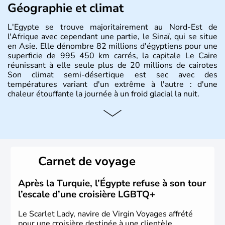
Géographie et climat
L'Egypte se trouve majoritairement au Nord-Est de
l'Afrique avec cependant une partie, le Sinaï, qui se situe
en Asie. Elle dénombre 82 millions d'égyptiens pour une
superficie de 995 450 km carrés, la capitale Le Caire
réunissant à elle seule plus de 20 millions de cairotes
Son climat semi-désertique est sec avec des
températures variant d'un extrême à l'autre : d'une
chaleur étouffante la journée à un froid glacial la nuit.
Histoire et administration
La vallée du Nil a accueilli l'une des civilisations les plus
brillantes de l'Histoire : de la Mésopotamie jusqu'à
l'Egypte des pharaons, les populations présentes dans le
Carnet de voyage
passé sont connues pour leur culture et leurs
technologies très en avance sur le reste du monde. Après
avoir été occupée par divers peuples comme les perses et
Après la Turquie, l’Égypte refuse à son tour
les grecs, cette république démocratique se développe
l’escale d’une croisière LGBTQ+
sous la domination arabe au VIIème siècle et en garde sa
langue officielle.
Le Scarlet Lady, navire de Virgin Voyages affrété
pour une croisière destinée à une clientèle