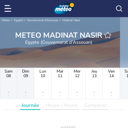
Météo
Egypte
Gouvernorat d'Assouan
Madinat Nasir
METEO MADINAT NASIR
Egypte (Gouvernorat d'Assouan)
Sam
Dim
Lun
Mar
Mer
Jeu
Ven
S
08
09
10
11
12
13
14
-
-
-
-
-
-
-
-
-
-
-
-
-
-
Journée
Heure / Heure
Comparer