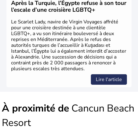
avoir été occupée par divers peuples comme les perses et
Après la Turquie, l’Égypte refuse à son tour
les grecs, cette république démocratique se développe
l’escale d’une croisière LGBTQ+
sous la domination arabe au VIIème siècle et en garde sa
langue officielle.
Le Scarlet Lady, navire de Virgin Voyages affrété
pour une croisière destinée à une clientèle
LGBTQ+, a vu son itinéraire bouleversé à deux
reprises en Méditerranée. Après le refus des
autorités turques de l’accueillir à Kuşadası et
Istanbul, l’Égypte lui a également interdit d’accoster
à Alexandrie. Une succession de décisions qui a
contraint près de 2 000 passagers à renoncer à
plusieurs escales très attendues.
Lire l'article
À proximité de
Cancun Beach
Resort