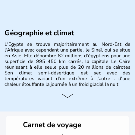
Géographie et climat
L'Egypte se trouve majoritairement au Nord-Est de
l'Afrique avec cependant une partie, le Sinaï, qui se situe
en Asie. Elle dénombre 82 millions d'égyptiens pour une
superficie de 995 450 km carrés, la capitale Le Caire
réunissant à elle seule plus de 20 millions de cairotes
Son climat semi-désertique est sec avec des
températures variant d'un extrême à l'autre : d'une
chaleur étouffante la journée à un froid glacial la nuit.
Histoire et administration
La vallée du Nil a accueilli l'une des civilisations les plus
brillantes de l'Histoire : de la Mésopotamie jusqu'à
l'Egypte des pharaons, les populations présentes dans le
Carnet de voyage
passé sont connues pour leur culture et leurs
technologies très en avance sur le reste du monde. Après