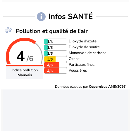
Infos SANTÉ
Pollution et qualité de l'air
Dioxyde d'azote
1
/6
Dioxyde de soufre
1
/6
4
Monoxyde de carbone
1
/6
/6
Ozone
3
/6
Particules fines
4
/6
Indice pollution
Poussières
4
/6
Mauvais
Données établies par
Copernicus AMS(2026)