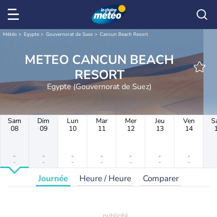
Météo
Egypte
Gouvernorat de Suez
Cancun Beach Resort
METEO CANCUN BEACH
RESORT
Egypte (Gouvernorat de Suez)
Sam
Dim
Lun
Mar
Mer
Jeu
Ven
S
08
09
10
11
12
13
14
-
-
-
-
-
-
-
-
-
-
-
-
-
-
Journée
Heure / Heure
Comparer