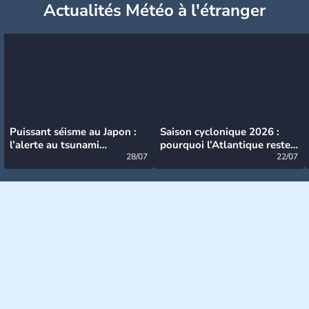
Actualités Météo à l'étranger
Puissant séisme au Japon :
Saison cyclonique 2026 :
l’alerte au tsunami
pourquoi l’Atlantique reste
désormais levée
28/07
très calme à ce stade ?
22/07