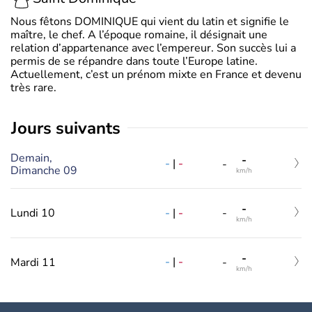
Nous fêtons DOMINIQUE qui vient du latin et signifie le
maître, le chef. A l’époque romaine, il désignait une
relation d’appartenance avec l’empereur. Son succès lui a
permis de se répandre dans toute l’Europe latine.
Actuellement, c’est un prénom mixte en France et devenu
très rare.
jours suivants
Demain,
-
-
|
-
-
Dimanche 09
km/h
-
-
|
-
Lundi 10
-
km/h
-
-
|
-
Mardi 11
-
km/h