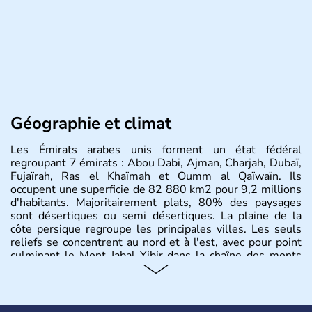
Géographie et climat
Les Émirats arabes unis forment un état fédéral
regroupant 7 émirats : Abou Dabi, Ajman, Charjah, Dubaï,
Fujaïrah, Ras el Khaïmah et Oumm al Qaïwaïn. Ils
occupent une superficie de 82 880 km2 pour 9,2 millions
d'habitants. Majoritairement plats, 80% des paysages
sont désertiques ou semi désertiques. La plaine de la
côte persique regroupe les principales villes. Les seuls
reliefs se concentrent au nord et à l'est, avec pour point
culminant le Mont Jabal Yibir dans la chaîne des monts
Hajar.