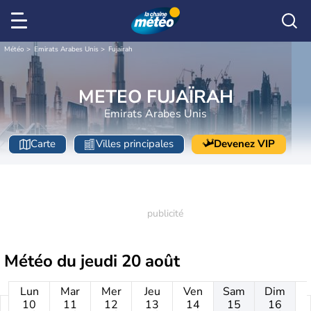
Météo
Emirats Arabes Unis
Fujaïrah
METEO FUJAÏRAH
Emirats Arabes Unis
Carte
Villes principales
Devenez VIP
Météo du
jeudi 20 août
Lun
Mar
Mer
Jeu
Ven
Sam
Dim
10
11
12
13
14
15
16