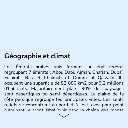
Géographie et climat
Les Émirats arabes unis forment un état fédéral
regroupant 7 émirats : Abou Dabi, Ajman, Charjah, Dubaï,
Fujaïrah, Ras el Khaïmah et Oumm al Qaïwaïn. Ils
occupent une superficie de 82 880 km2 pour 9,2 millions
d'habitants. Majoritairement plats, 80% des paysages
sont désertiques ou semi désertiques. La plaine de la
côte persique regroupe les principales villes. Les seuls
reliefs se concentrent au nord et à l'est, avec pour point
culminant le Mont Jabal Yibir dans la chaîne des monts
Hajar.