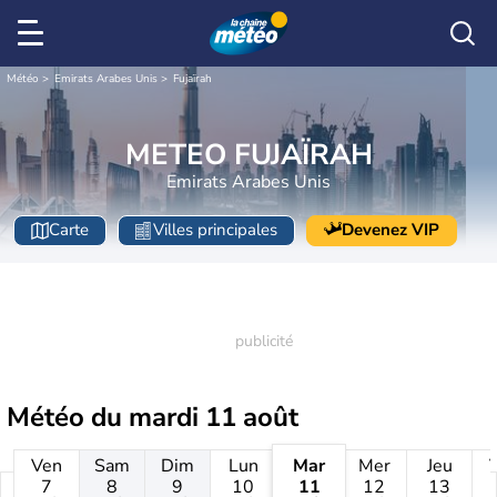
Météo
Emirats Arabes Unis
Fujaïrah
METEO FUJAÏRAH
Emirats Arabes Unis
Carte
Villes principales
Devenez VIP
Météo du
mardi 11 août
Ven
Sam
Dim
Lun
Mar
Mer
Jeu
7
8
9
10
11
12
13