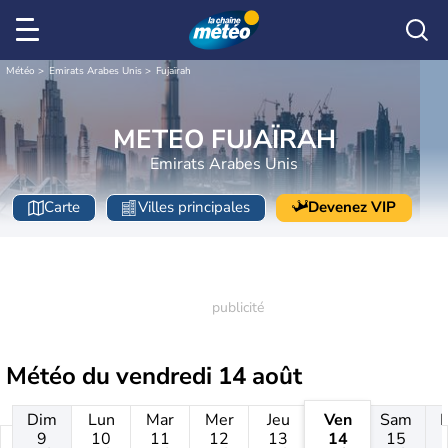
Météo
Emirats Arabes Unis
Fujaïrah
METEO FUJAÏRAH
Emirats Arabes Unis
Carte
Villes principales
Devenez VIP
Météo du
vendredi 14 août
Dim
Lun
Mar
Mer
Jeu
Ven
Sam
9
10
11
12
13
14
15