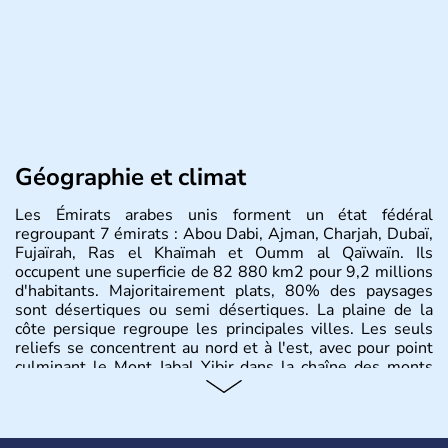
Géographie et climat
Les Émirats arabes unis forment un état fédéral
regroupant 7 émirats : Abou Dabi, Ajman, Charjah, Dubaï,
Fujaïrah, Ras el Khaïmah et Oumm al Qaïwaïn. Ils
occupent une superficie de 82 880 km2 pour 9,2 millions
d'habitants. Majoritairement plats, 80% des paysages
sont désertiques ou semi désertiques. La plaine de la
côte persique regroupe les principales villes. Les seuls
reliefs se concentrent au nord et à l'est, avec pour point
culminant le Mont Jabal Yibir dans la chaîne des monts
Hajar.