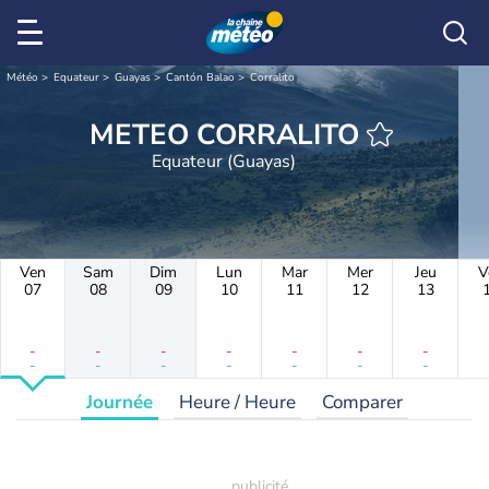
Météo
Equateur
Guayas
Cantón Balao
Corralito
METEO CORRALITO
Equateur (Guayas)
Ven
Sam
Dim
Lun
Mar
Mer
Jeu
V
07
08
09
10
11
12
13
-
-
-
-
-
-
-
-
-
-
-
-
-
-
Journée
Heure / Heure
Comparer