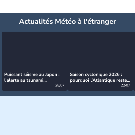
Actualités Météo à l'étranger
Puissant séisme au Japon :
Saison cyclonique 2026 :
l’alerte au tsunami
pourquoi l’Atlantique reste
désormais levée
28/07
très calme à ce stade ?
22/07