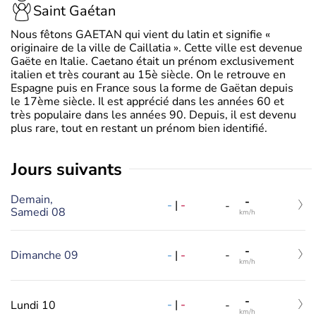
Saint Gaétan
Nous fêtons GAETAN qui vient du latin et signifie «
originaire de la ville de Caillatia ». Cette ville est devenue
Gaëte en Italie. Caetano était un prénom exclusivement
italien et très courant au 15è siècle. On le retrouve en
Espagne puis en France sous la forme de Gaëtan depuis
le 17ème siècle. Il est apprécié dans les années 60 et
très populaire dans les années 90. Depuis, il est devenu
plus rare, tout en restant un prénom bien identifié.
jours suivants
Demain,
-
-
|
-
-
Samedi 08
km/h
-
-
|
-
Dimanche 09
-
km/h
-
-
|
-
Lundi 10
-
km/h