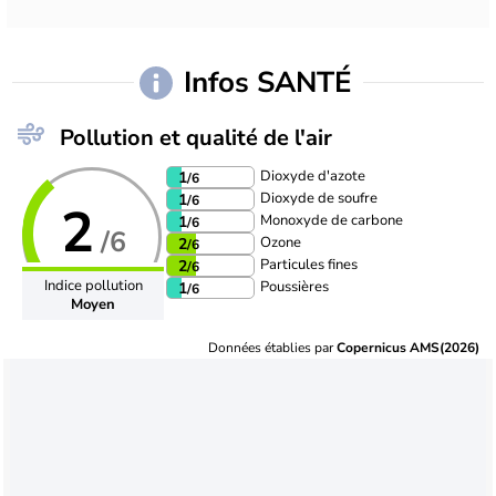
Infos SANTÉ
Pollution et qualité de l'air
Dioxyde d'azote
1
/6
Dioxyde de soufre
1
/6
2
Monoxyde de carbone
1
/6
/6
Ozone
2
/6
Particules fines
2
/6
Indice pollution
Poussières
1
/6
Moyen
Données établies par
Copernicus AMS(2026)