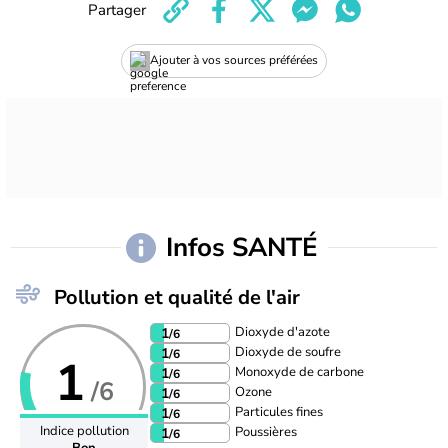
Partager
Ajouter à vos sources préférées
Infos SANTÉ
Pollution et qualité de l'air
Dioxyde d'azote
1
/6
Dioxyde de soufre
1
/6
1
Monoxyde de carbone
1
/6
/6
Ozone
1
/6
Particules fines
1
/6
Indice pollution
Poussières
1
/6
Bon