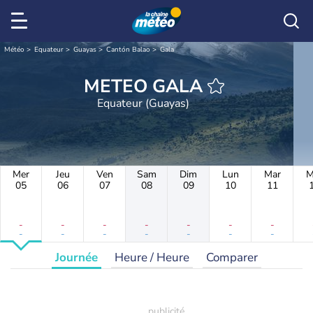
Météo
Equateur
Guayas
Cantón Balao
Gala
METEO GALA
Equateur (Guayas)
Mer
Jeu
Ven
Sam
Dim
Lun
Mar
M
05
06
07
08
09
10
11
-
-
-
-
-
-
-
-
-
-
-
-
-
-
Journée
Heure / Heure
Comparer