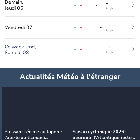
Demain,
-
-
|
-
-
Jeudi 06
km/h
-
-
|
-
Vendredi 07
-
km/h
Ce week-end,
-
-
|
-
-
Samedi 08
km/h
Actualités Météo à l'étranger
Puissant séisme au Japon :
Saison cyclonique 2026 :
l’alerte au tsunami
pourquoi l’Atlantique reste