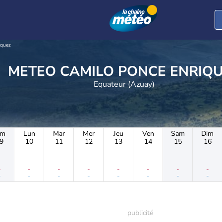
iquez
METEO CAMILO PONCE ENRIQ
Equateur (Azuay)
im
Lun
Mar
Mer
Jeu
Ven
Sam
Dim
9
10
11
12
13
14
15
16
-
-
-
-
-
-
-
-
-
-
-
-
-
-
-
-