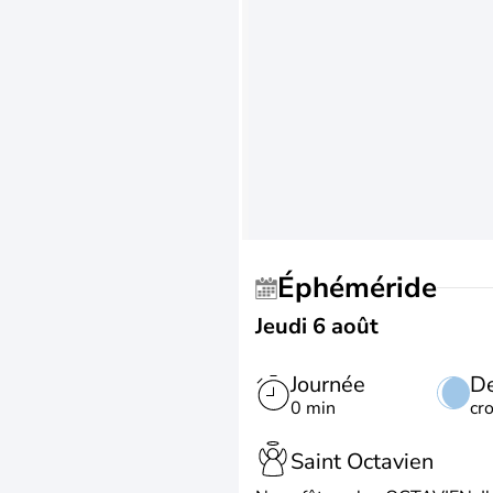
Éphéméride
Jeudi 6 août
Journée
De
0 min
cr
Saint Octavien