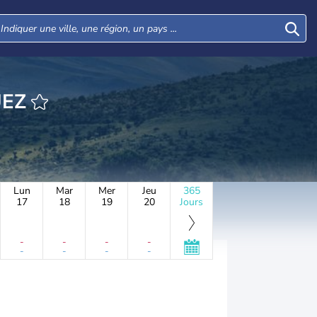
UEZ
Lun
Mar
Mer
Jeu
365
17
18
19
20
Jours
-
-
-
-
-
-
-
-