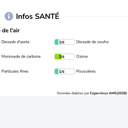
Infos SANTÉ
 de l'air
Dioxyde d'azote
Dioxyde de soufre
1
/6
Monoxyde de carbone
Ozone
2
/6
Particules fines
Poussières
1
/6
Données établies par
Copernicus AMS(2026)