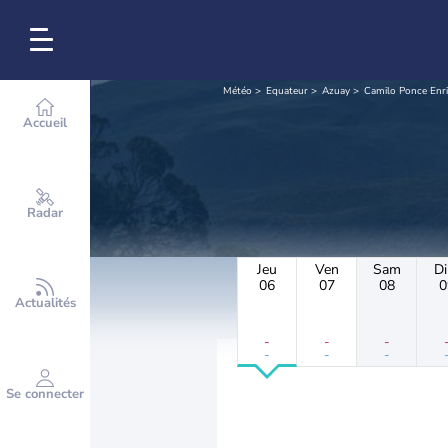
Météo
Equateur
Azuay
Camilo Ponce Enr
Accueil
Radar
Jeu
Ven
Sam
D
06
07
08
0
Actualités
-
-
-
-
-
-
Se connecter