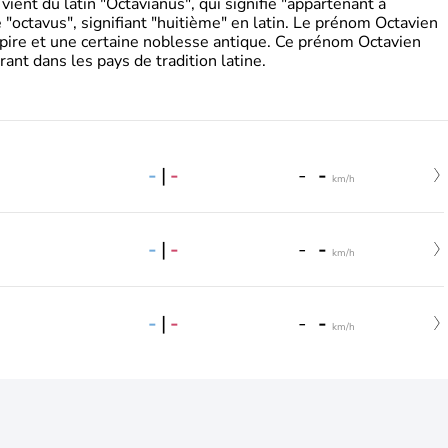
ient du latin "Octavianus", qui signifie "appartenant à
"octavus", signifiant "huitième" en latin. Le prénom Octavien
pire et une certaine noblesse antique. Ce prénom Octavien
rant dans les pays de tradition latine.
-
|
-
-
-
km/h
-
|
-
-
-
km/h
-
|
-
-
-
km/h