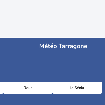
Météo Tarragone
Reus
la Sénia