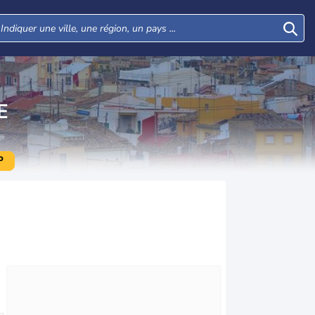
E
P
Mer
Jeu
Ven
Sam