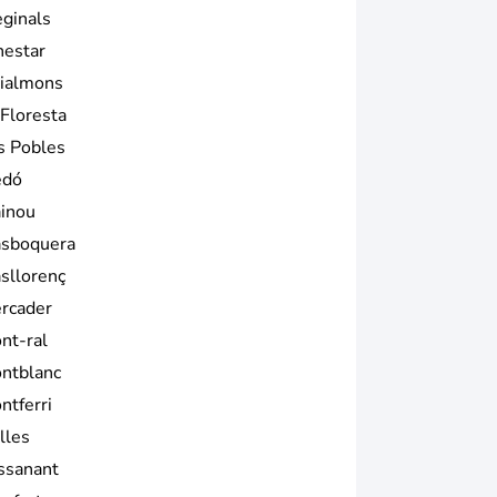
eginals
nestar
ialmons
 Floresta
s Pobles
edó
inou
sboquera
sllorenç
rcader
nt-ral
ntblanc
ntferri
lles
ssanant