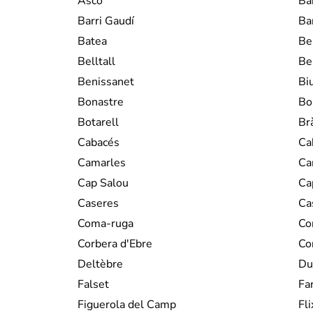
Ascó
Ba
Barri Gaudí
Ba
Batea
Be
Belltall
Be
Benissanet
Bi
Bonastre
Bo
Botarell
Br
Cabacés
Ca
Camarles
Ca
Cap Salou
Ca
Caseres
Ca
Coma-ruga
Co
Corbera d'Ebre
Co
Deltèbre
Du
Falset
Fa
Figuerola del Camp
Fli