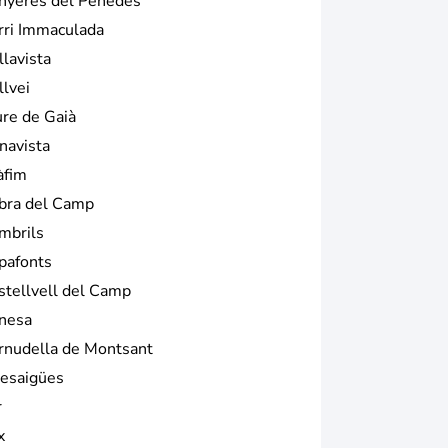
nyeres del Penedès
rri Immaculada
llavista
llvei
ure de Gaià
navista
àfim
bra del Camp
mbrils
pafonts
stellvell del Camp
nesa
rnudella de Montsant
esaigües
r
x