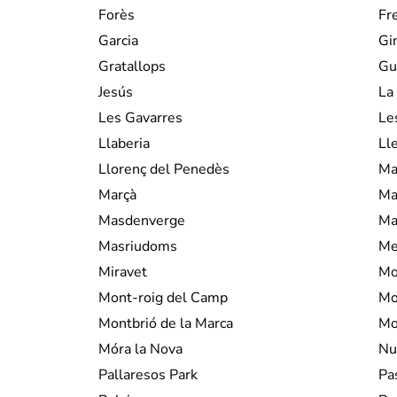
Forès
Fr
Garcia
Gi
Gratallops
Gu
Jesús
La
Les Gavarres
Le
Llaberia
Ll
Llorenç del Penedès
Ma
Marçà
Ma
Masdenverge
Ma
Masriudoms
Me
Miravet
Mo
Mont-roig del Camp
Mo
Montbrió de la Marca
Mo
Móra la Nova
Nu
Pallaresos Park
Pa