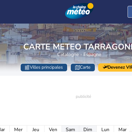
CARTE METEO TARRAGON
Catalogne - Espagne
Villes principales
Carte
Devenez VI
ar
Mer
Jeu
Ven
Sam
Dim
Lun
Mar