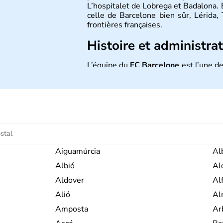
L’hospitalet de Lobrega et Badalona. 
celle de Barcelone bien sûr, Lérida
frontières françaises.
Histoire et administra
L’équipe du
FC Barcelone
est l’une de
Mont Canigou
qu'on trouve du côté f
des trois langues officielles parlée
typique et motive de très nombreux ca
Aiguamúrcia
Al
Albió
Al
Aldover
Al
Alió
Al
Amposta
Ar