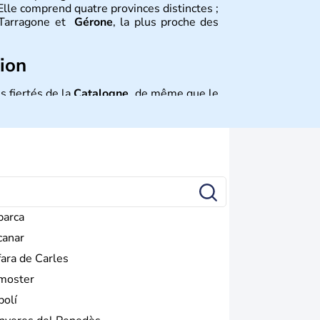
Elle comprend quatre provinces distinctes ;
, Tarragone et
Gérone
, la plus proche des
tion
s fiertés de la
Catalogne
, de même que le
rançais des Pyrénées. Le
catalan
est l’une
s dans la région. La
sardane
est la danse
talans lors de fêtes souvent colorées.
barca
canar
fara de Carles
moster
bolí