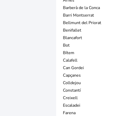
Arnes
Barberà de la Conca
Barri Montserrat
Bellmunt del Priorat
Benifallet
Blancafort
Bot
Bítem
Calafell
Can Gordei
Capçanes
Colldejou
Constantí
Creixell
Escaladei
Farena