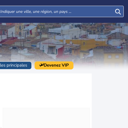
lles principales
Devenez VIP
Mer
Jeu
Ven
Sam