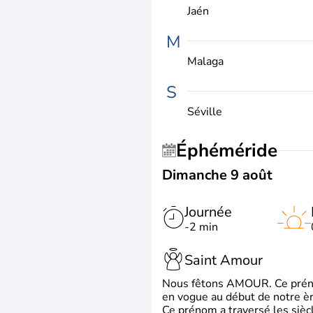
Jaén
M
Malaga
S
Séville
Éphéméride
Dimanche 9 août
Journée
-2 min
Saint Amour
Nous fêtons AMOUR. Ce prénom
en vogue au début de notre ère
Ce prénom a traversé les siècl