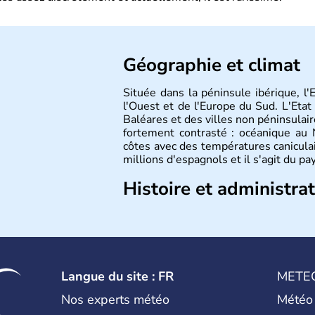
Géographie et climat
Située dans la péninsule ibérique, l'E
l'Ouest et de l'Europe du Sud. L'Etat
Baléares et des villes non péninsulair
fortement contrasté : océanique au 
côtes avec des températures canicula
millions d'espagnols et il s'agit du pa
Histoire et administra
Le territoire espagnol a tout d'abo
populations celtes. Les Romains envah
et apportent leur langue ainsi que l
première puissance de l'Europe au XI
ans. Madrid rejoint le pays à partir 
Langue du site : FR
METE
Cette monarchie constitutionnelle in
Nos experts météo
Météo