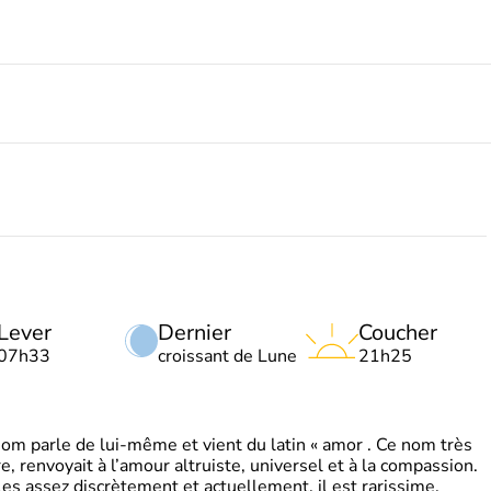
Lever
Dernier
Coucher
07h33
croissant de Lune
21h25
 parle de lui-même et vient du latin « amor . Ce nom très
, renvoyait à l’amour altruiste, universel et à la compassion.
es assez discrètement et actuellement, il est rarissime.