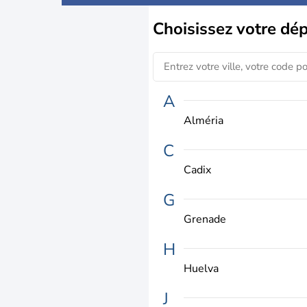
Choisissez
votre dé
A
Alméria
C
Cadix
G
Grenade
H
Huelva
J