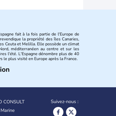
spagne fait à la fois partie de l'Europe de
 revendique la propriété des îles Canaries,
es Ceuta et Melilla. Elle possède un climat
Nord, méditerranéen au centre et sur les
ires l'été. L'Espagne dénombre plus de 40
ys le plus visité en Europe après la France.
tion
rd été occupé par les Ibères et diverses
issent la péninsule au IIe siècle avant J.C
eur religion. L'Espagne s'impose comme la
ème siècle et le reste pendant plus de 100
de 1801 après avoir appartenu au Portugal.
Suivez-nous :
O CONSULT
tègre l'Union Européenne en 1986.
 Marine