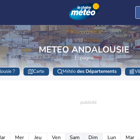
METEO ANDALOUSIE
Espagne
lousie ?
Carte
Météo
des Départements
Vi
ar
Mer
Jeu
Ven
Sam
Dim
Lun
Mar