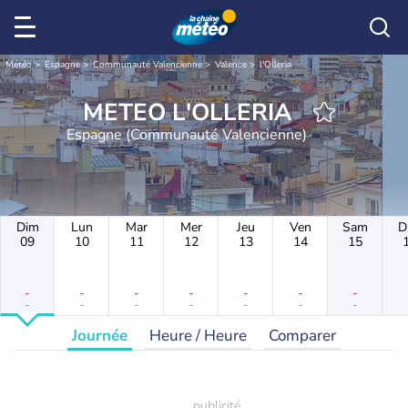
Météo
Espagne
Communauté Valencienne
Valence
l'Olleria
METEO L'OLLERIA
Espagne (Communauté Valencienne)
Dim
Lun
Mar
Mer
Jeu
Ven
Sam
D
09
10
11
12
13
14
15
-
-
-
-
-
-
-
-
-
-
-
-
-
-
Journée
Heure / Heure
Comparer