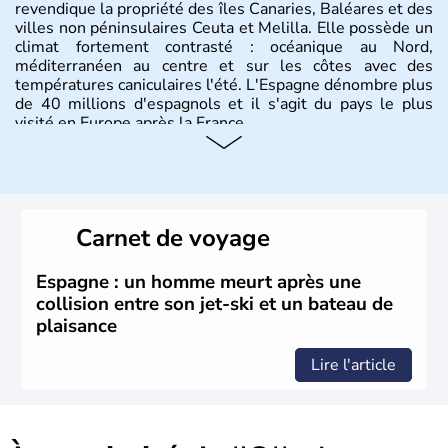
revendique la propriété des îles Canaries, Baléares et des
villes non péninsulaires Ceuta et Melilla. Elle possède un
climat fortement contrasté : océanique au Nord,
méditerranéen au centre et sur les côtes avec des
températures caniculaires l'été. L'Espagne dénombre plus
de 40 millions d'espagnols et il s'agit du pays le plus
visité en Europe après la France.
Histoire et administration
Le territoire espagnol a tout d'abord été occupé par les
Ibères et diverses populations celtes. Les Romains
Carnet de voyage
envahissent la péninsule au IIe siècle avant J.C et
apportent leur langue ainsi que leur religion. L'Espagne
s'impose comme la première puissance de l'Europe au
Espagne : un homme meurt après une
XIème siècle et le reste pendant plus de 100 ans. Madrid
collision entre son jet-ski et un bateau de
rejoint le pays à partir de 1801 après avoir appartenu au
plaisance
Portugal. Cette monarchie constitutionnelle intègre
l'Union Européenne en 1986.
Lire l'article