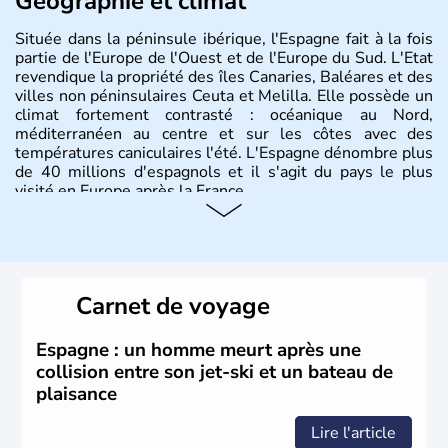
Géographie et climat
Située dans la péninsule ibérique, l'Espagne fait à la fois
partie de l'Europe de l'Ouest et de l'Europe du Sud. L'Etat
revendique la propriété des îles Canaries, Baléares et des
villes non péninsulaires Ceuta et Melilla. Elle possède un
climat fortement contrasté : océanique au Nord,
méditerranéen au centre et sur les côtes avec des
températures caniculaires l'été. L'Espagne dénombre plus
de 40 millions d'espagnols et il s'agit du pays le plus
visité en Europe après la France.
Histoire et administration
Le territoire espagnol a tout d'abord été occupé par les
Ibères et diverses populations celtes. Les Romains
Carnet de voyage
envahissent la péninsule au IIe siècle avant J.C et
apportent leur langue ainsi que leur religion. L'Espagne
s'impose comme la première puissance de l'Europe au
Espagne : un homme meurt après une
XIème siècle et le reste pendant plus de 100 ans. Madrid
collision entre son jet-ski et un bateau de
rejoint le pays à partir de 1801 après avoir appartenu au
plaisance
Portugal. Cette monarchie constitutionnelle intègre
l'Union Européenne en 1986.
Lire l'article