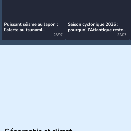
Puissant séisme au Japon :
Saison cyclonique 2026 :
l’alerte au tsunami
pourquoi l’Atlantique reste
désormais levée
28/07
très calme à ce stade ?
22/07