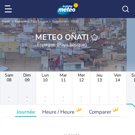
Météo
Espagne
Pays basque
Guipuscoa
Oñati
METEO OÑATI
Espagne (Pays basque)
Sam
Dim
Lun
Mar
Mer
Jeu
Ven
S
08
09
10
11
12
13
14
-
-
-
-
-
-
-
-
-
-
-
-
-
-
Journée
Heure / Heure
Comparer