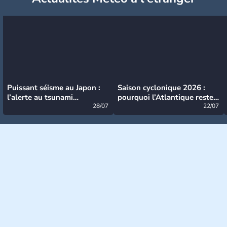
Puissant séisme au Japon :
Saison cyclonique 2026 :
l’alerte au tsunami
pourquoi l’Atlantique reste
désormais levée
28/07
très calme à ce stade ?
22/07