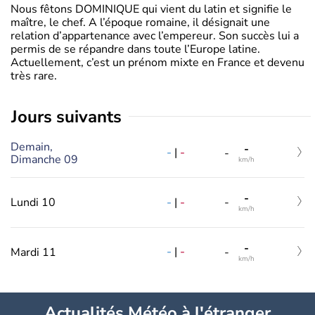
Nous fêtons DOMINIQUE qui vient du latin et signifie le
maître, le chef. A l’époque romaine, il désignait une
relation d’appartenance avec l’empereur. Son succès lui a
permis de se répandre dans toute l’Europe latine.
Actuellement, c’est un prénom mixte en France et devenu
très rare.
jours suivants
Demain,
-
-
|
-
-
Dimanche 09
km/h
-
-
|
-
Lundi 10
-
km/h
-
-
|
-
Mardi 11
-
km/h
Actualités Météo à l'étranger