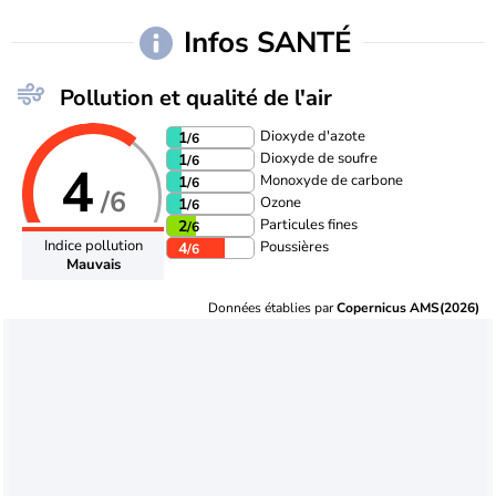
Infos SANTÉ
Pollution et qualité de l'air
Dioxyde d'azote
1
/6
Dioxyde de soufre
1
/6
4
Monoxyde de carbone
1
/6
/6
Ozone
1
/6
Particules fines
2
/6
Indice pollution
Poussières
4
/6
Mauvais
Données établies par
Copernicus AMS(2026)