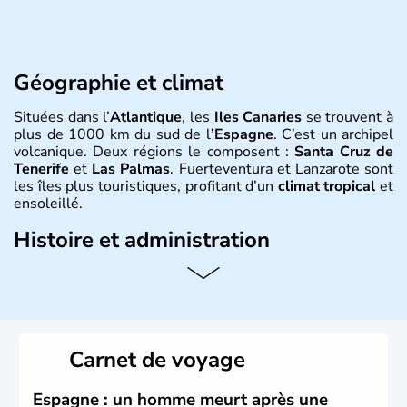
Géographie et climat
Situées dans l’
Atlantique
, les
Iles Canaries
se trouvent à
plus de 1000 km du sud de l
’Espagne
. C’est un archipel
volcanique. Deux régions le composent :
Santa Cruz de
Tenerife
et
Las Palmas
. Fuerteventura et Lanzarote sont
les îles plus touristiques, profitant d’un
climat tropical
et
ensoleillé.
Histoire et administration
Les Ile Canaries
font parties des 17 communautés
autonomes
espagnoles
. Elles tiennent leur nom de «
l’île
aux chiens
», surnom donné à l’île par les premiers
conquérants qui y trouvèrent de grands chiens ou peut-
être à cause des phoques qu’on y trouve également
Carnet de voyage
appelés « chiens de mer ».
Espagne : un homme meurt après une