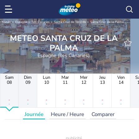
Météo
Espagne
Îles Canaries
Santa Cruz de Ténérife
Santa Cruz de la Palma
METEO SANTA CRUZ DE LA
PALMA
Espagne (Îles Canaries)
Sam
Dim
Lun
Mar
Mer
Jeu
Ven
S
08
09
10
11
12
13
14
-
-
-
-
-
-
-
-
-
-
-
-
-
-
Journée
Heure / Heure
Comparer