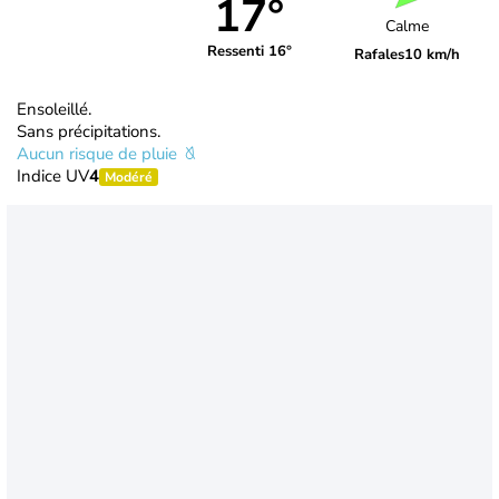
17°
Calme
Ressenti 16°
Rafales
10 km/h
Ensoleillé.
Sans précipitations.
Aucun risque de pluie
Indice UV
4
Modéré