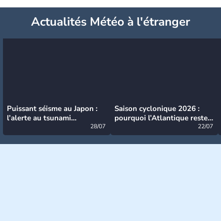
Actualités Météo à l'étranger
Puissant séisme au Japon :
Saison cyclonique 2026 :
l’alerte au tsunami
pourquoi l’Atlantique reste
désormais levée
28/07
très calme à ce stade ?
22/07