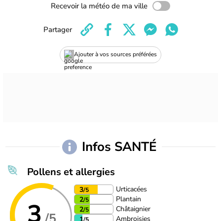
Recevoir la météo de ma ville
Partager
Ajouter à vos sources préférées
Infos SANTÉ
Pollens et allergies
Urticacées
3
/5
Plantain
2
/5
3
Châtaignier
2
/5
/5
Ambroisies
1
/5