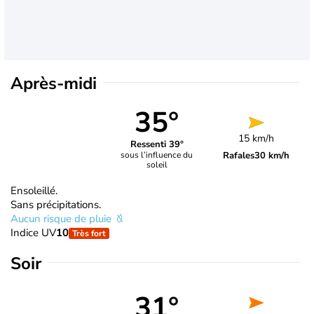
Après-midi
35°
15 km/h
Ressenti 39°
Rafales
30 km/h
sous l’influence du
soleil
Ensoleillé.
Sans précipitations.
Aucun risque de pluie
Indice UV
10
Très fort
Soir
31°