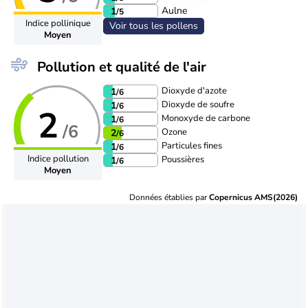
Aulne
1
/5
Indice pollinique
Voir tous les pollens
Moyen
Pollution et qualité de l'air
Dioxyde d'azote
1
/6
Dioxyde de soufre
1
/6
2
Monoxyde de carbone
1
/6
/6
Ozone
2
/6
Particules fines
1
/6
Indice pollution
Poussières
1
/6
Moyen
Données établies par
Copernicus AMS(2026)