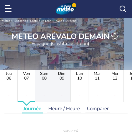
Météo
Espagne
Castille-et-León
Ávila
Arévalo
METEO ARÉVALO DEMAIN
Espagne (Castille-et-León)
Jeu
Ven
Sam
Dim
Lun
Mar
Mer
J
06
07
08
09
10
11
12
-
-
-
-
-
-
-
-
-
-
-
-
-
-
Journée
Heure / Heure
Comparer