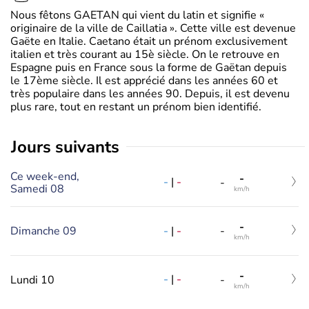
Nous fêtons GAETAN qui vient du latin et signifie «
originaire de la ville de Caillatia ». Cette ville est devenue
Gaëte en Italie. Caetano était un prénom exclusivement
italien et très courant au 15è siècle. On le retrouve en
Espagne puis en France sous la forme de Gaëtan depuis
le 17ème siècle. Il est apprécié dans les années 60 et
très populaire dans les années 90. Depuis, il est devenu
plus rare, tout en restant un prénom bien identifié.
jours suivants
Ce week-end,
-
-
|
-
-
Samedi 08
km/h
-
-
|
-
Dimanche 09
-
km/h
-
-
|
-
Lundi 10
-
km/h