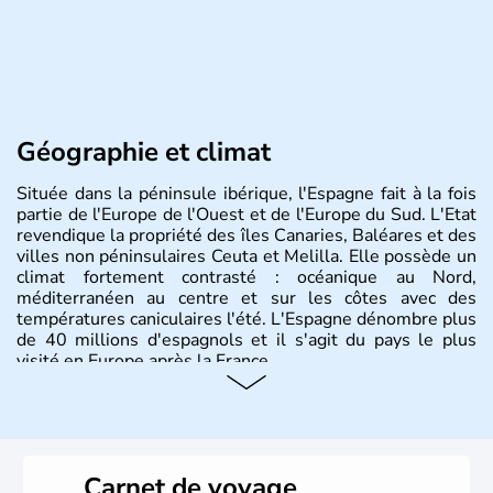
Géographie et climat
Située dans la péninsule ibérique, l'Espagne fait à la fois
partie de l'Europe de l'Ouest et de l'Europe du Sud. L'Etat
revendique la propriété des îles Canaries, Baléares et des
villes non péninsulaires Ceuta et Melilla. Elle possède un
climat fortement contrasté : océanique au Nord,
méditerranéen au centre et sur les côtes avec des
températures caniculaires l'été. L'Espagne dénombre plus
de 40 millions d'espagnols et il s'agit du pays le plus
visité en Europe après la France.
Histoire et administration
Le territoire espagnol a tout d'abord été occupé par les
Ibères et diverses populations celtes. Les Romains
Carnet de voyage
envahissent la péninsule au IIe siècle avant J.C et