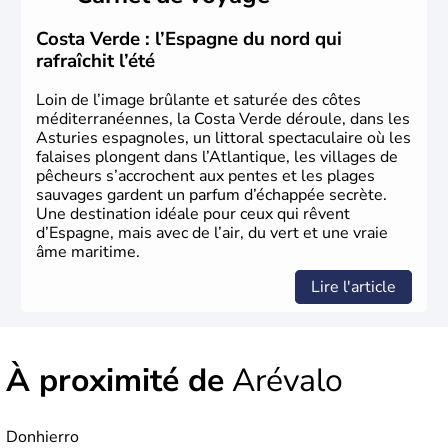
apportent leur langue ainsi que leur religion. L'Espagne
s'impose comme la première puissance de l'Europe au
Costa Verde : l’Espagne du nord qui
XIème siècle et le reste pendant plus de 100 ans. Madrid
rafraîchit l’été
rejoint le pays à partir de 1801 après avoir appartenu au
Portugal. Cette monarchie constitutionnelle intègre
Loin de l’image brûlante et saturée des côtes
l'Union Européenne en 1986.
méditerranéennes, la Costa Verde déroule, dans les
Asturies espagnoles, un littoral spectaculaire où les
falaises plongent dans l’Atlantique, les villages de
pêcheurs s’accrochent aux pentes et les plages
sauvages gardent un parfum d’échappée secrète.
Une destination idéale pour ceux qui rêvent
d’Espagne, mais avec de l’air, du vert et une vraie
âme maritime.
Lire l'article
À proximité de
Arévalo
Donhierro