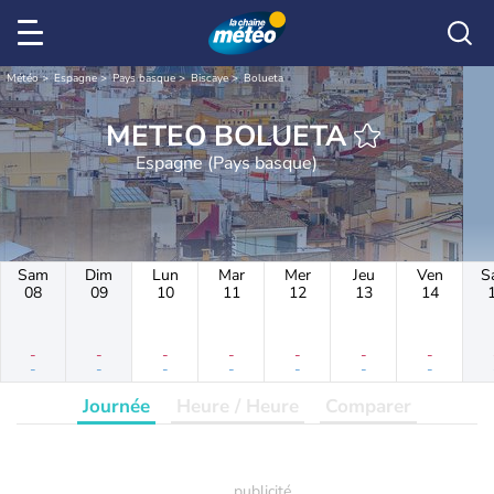
Météo
Espagne
Pays basque
Biscaye
Bolueta
METEO BOLUETA
Espagne (Pays basque)
Sam
Dim
Lun
Mar
Mer
Jeu
Ven
S
08
09
10
11
12
13
14
-
-
-
-
-
-
-
-
-
-
-
-
-
-
Journée
Heure / Heure
Comparer