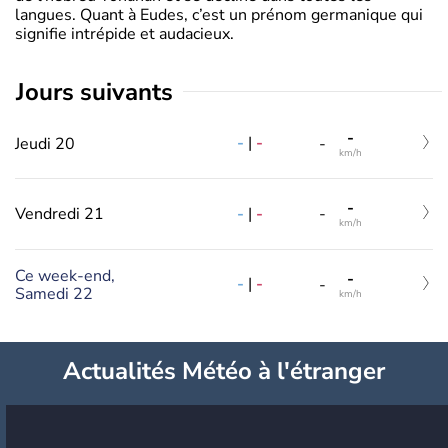
langues. Quant à Eudes, c’est un prénom germanique qui
signifie intrépide et audacieux.
jours suivants
-
-
|
-
Jeudi 20
-
km/h
-
-
|
-
Vendredi 21
-
km/h
Ce week-end,
-
-
|
-
-
Samedi 22
km/h
Actualités Météo à l'étranger