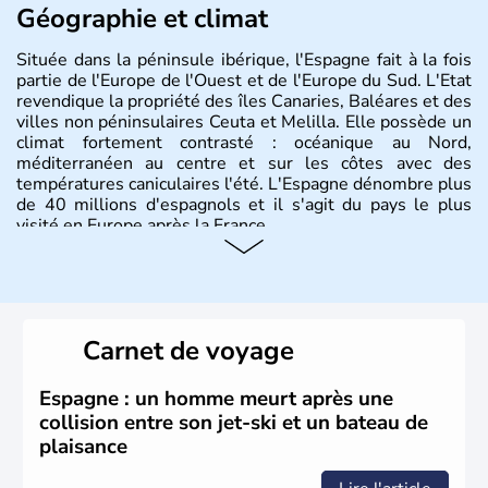
Géographie et climat
Située dans la péninsule ibérique, l'Espagne fait à la fois
partie de l'Europe de l'Ouest et de l'Europe du Sud. L'Etat
revendique la propriété des îles Canaries, Baléares et des
villes non péninsulaires Ceuta et Melilla. Elle possède un
climat fortement contrasté : océanique au Nord,
méditerranéen au centre et sur les côtes avec des
températures caniculaires l'été. L'Espagne dénombre plus
de 40 millions d'espagnols et il s'agit du pays le plus
visité en Europe après la France.
Histoire et administration
Le territoire espagnol a tout d'abord été occupé par les
Ibères et diverses populations celtes. Les Romains
Carnet de voyage
envahissent la péninsule au IIe siècle avant J.C et
apportent leur langue ainsi que leur religion. L'Espagne
s'impose comme la première puissance de l'Europe au
Espagne : un homme meurt après une
XIème siècle et le reste pendant plus de 100 ans. Madrid
collision entre son jet-ski et un bateau de
rejoint le pays à partir de 1801 après avoir appartenu au
plaisance
Portugal. Cette monarchie constitutionnelle intègre
l'Union Européenne en 1986.