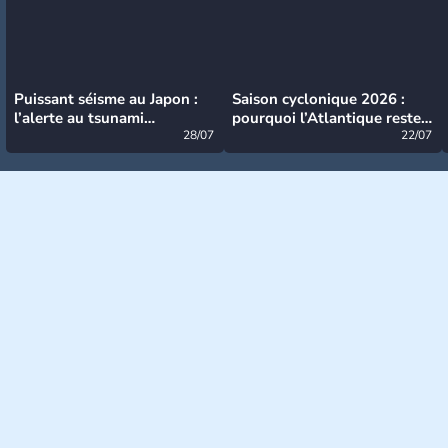
Puissant séisme au Japon :
Saison cyclonique 2026 :
l’alerte au tsunami
pourquoi l’Atlantique reste
désormais levée
28/07
très calme à ce stade ?
22/07