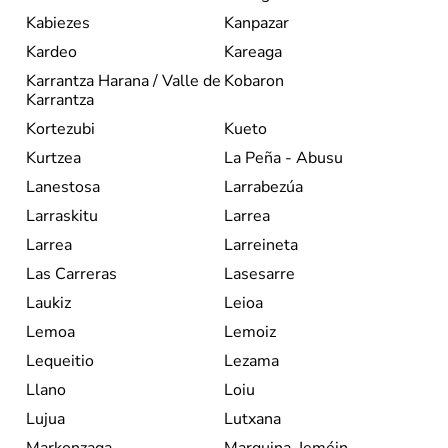
Kabiezes
Kanpazar
Kardeo
Kareaga
Karrantza Harana / Valle de
Kobaron
Karrantza
Kortezubi
Kueto
Kurtzea
La Peña - Abusu
Lanestosa
Larrabezúa
Larraskitu
Larrea
Larrea
Larreineta
Las Carreras
Lasesarre
Laukiz
Leioa
Lemoa
Lemoiz
Lequeitio
Lezama
Llano
Loiu
Lujua
Lutxana
Markonzaga
Marquina-Jeméin