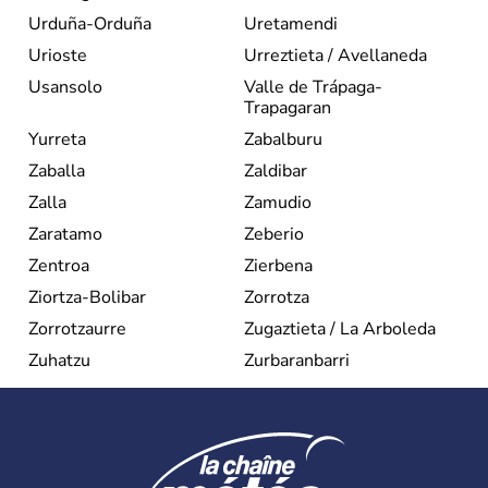
Urduña-Orduña
Uretamendi
Urioste
Urreztieta / Avellaneda
Usansolo
Valle de Trápaga-
Trapagaran
Yurreta
Zabalburu
Zaballa
Zaldibar
Zalla
Zamudio
Zaratamo
Zeberio
Zentroa
Zierbena
Ziortza-Bolibar
Zorrotza
Zorrotzaurre
Zugaztieta / La Arboleda
Zuhatzu
Zurbaranbarri