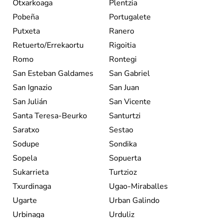
Otxarkoaga
Plentzia
Pobeña
Portugalete
Putxeta
Ranero
Retuerto/Errekaortu
Rigoitia
Romo
Rontegi
San Esteban Galdames
San Gabriel
San Ignazio
San Juan
San Julián
San Vicente
Santa Teresa-Beurko
Santurtzi
Saratxo
Sestao
Sodupe
Sondika
Sopela
Sopuerta
Sukarrieta
Turtzioz
Txurdinaga
Ugao-Miraballes
Ugarte
Urban Galindo
Urbinaga
Urduliz