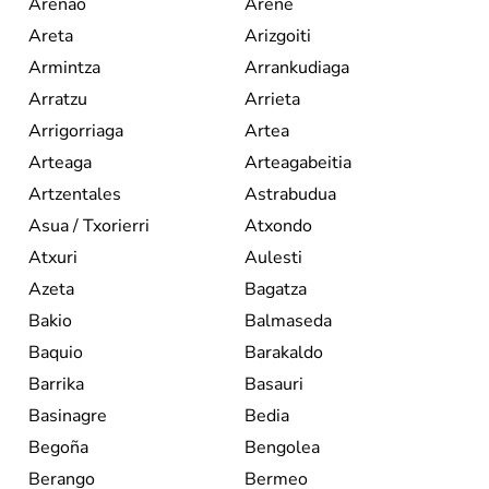
Arenao
Arene
Areta
Arizgoiti
Armintza
Arrankudiaga
Arratzu
Arrieta
Arrigorriaga
Artea
Arteaga
Arteagabeitia
Artzentales
Astrabudua
Asua / Txorierri
Atxondo
Atxuri
Aulesti
Azeta
Bagatza
Bakio
Balmaseda
Baquio
Barakaldo
Barrika
Basauri
Basinagre
Bedia
Begoña
Bengolea
Berango
Bermeo