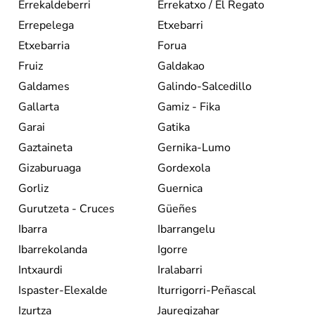
Errekaldeberri
Errekatxo / El Regato
Errepelega
Etxebarri
Etxebarria
Forua
Fruiz
Galdakao
Galdames
Galindo-Salcedillo
Gallarta
Gamiz - Fika
Garai
Gatika
Gaztaineta
Gernika-Lumo
Gizaburuaga
Gordexola
Gorliz
Guernica
Gurutzeta - Cruces
Güeñes
Ibarra
Ibarrangelu
Ibarrekolanda
Igorre
Intxaurdi
Iralabarri
Ispaster-Elexalde
Iturrigorri-Peñascal
Izurtza
Jauregizahar