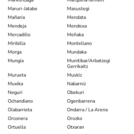
Maruri-Jatabe
Masustegi
Mañaria
Mendata
Mendeja
Mendexa
Mercadillo
Meñaka
Miribilla
Montellano
Morga
Mundaka
Mungia
Munitibar/Arbatzegi
Gerrikaitz
Murueta
Muskiz
Muxika
Nabarniz
Neguri
Obekuri
Ochandiano
Ogenbarrena
Olabarrieta
Ondarra / La Arena
Orconera
Orozko
Ortuella
Otxaran