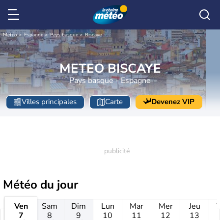
Météo
Espagne
Pays basque
Biscaye
METEO BISCAYE
Pays basque - Espagne
Villes principales
Carte
Devenez VIP
Météo
du jour
Ven
Sam
Dim
Lun
Mar
Mer
Jeu
7
8
9
10
11
12
13