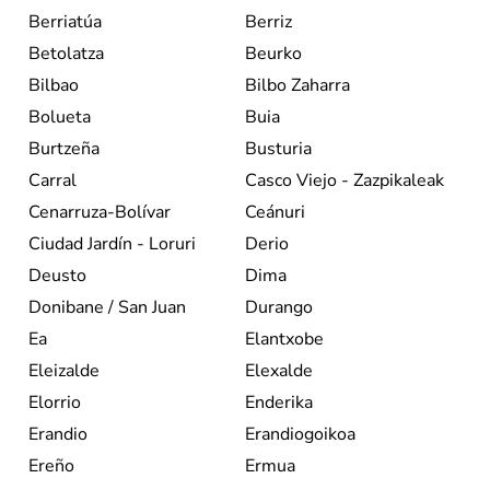
Berriatúa
Berriz
Betolatza
Beurko
Bilbao
Bilbo Zaharra
Bolueta
Buia
Burtzeña
Busturia
Carral
Casco Viejo - Zazpikaleak
Cenarruza-Bolívar
Ceánuri
Ciudad Jardín - Loruri
Derio
Deusto
Dima
Donibane / San Juan
Durango
Ea
Elantxobe
Eleizalde
Elexalde
Elorrio
Enderika
Erandio
Erandiogoikoa
Ereño
Ermua