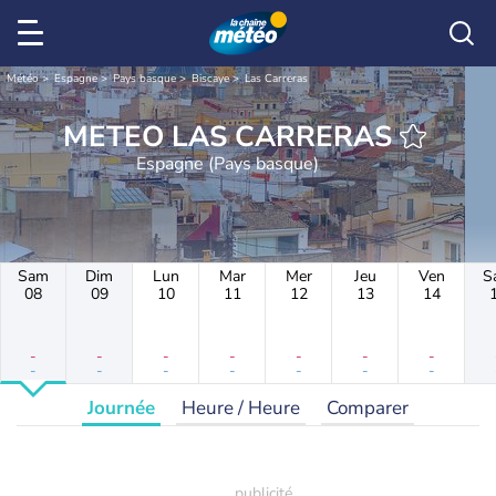
Météo
Espagne
Pays basque
Biscaye
Las Carreras
METEO LAS CARRERAS
Espagne (Pays basque)
Sam
Dim
Lun
Mar
Mer
Jeu
Ven
S
08
09
10
11
12
13
14
-
-
-
-
-
-
-
-
-
-
-
-
-
-
Journée
Heure / Heure
Comparer