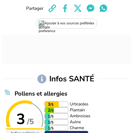
Partager
Ajouter à vos sources préférées
Infos SANTÉ
Pollens et allergies
Urticacées
3
/5
Plantain
2
/5
3
Ambroisies
1
/5
/5
Aulne
1
/5
Charme
1
/5