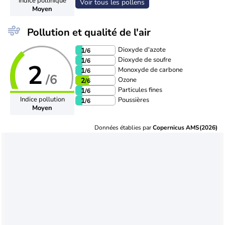
Indice pollinique
Voir tous les pollens
Moyen
Pollution et qualité de l'air
Dioxyde d'azote
1
/6
Dioxyde de soufre
1
/6
2
Monoxyde de carbone
1
/6
/6
Ozone
2
/6
Particules fines
1
/6
Indice pollution
Poussières
1
/6
Moyen
Données établies par
Copernicus AMS(2026)