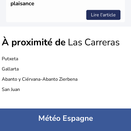
rejoint le pays à partir de 1801 après avoir appartenu au
plaisance
Portugal. Cette monarchie constitutionnelle intègre
l'Union Européenne en 1986.
Lire l'article
À proximité de
Las Carreras
Putxeta
Gallarta
Abanto y Ciérvana-Abanto Zierbena
San Juan
Météo Espagne