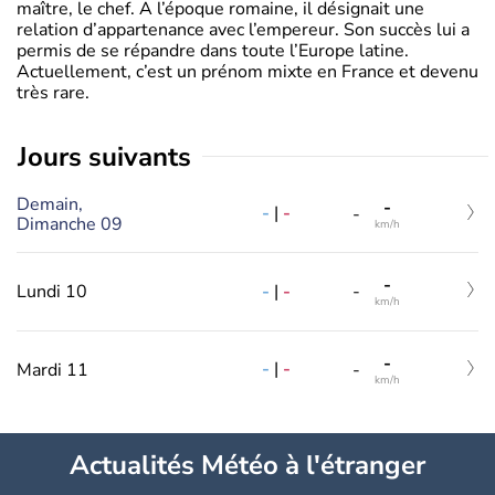
maître, le chef. A l’époque romaine, il désignait une
relation d’appartenance avec l’empereur. Son succès lui a
permis de se répandre dans toute l’Europe latine.
Actuellement, c’est un prénom mixte en France et devenu
très rare.
jours suivants
Demain,
-
-
|
-
-
Dimanche 09
km/h
-
-
|
-
Lundi 10
-
km/h
-
-
|
-
Mardi 11
-
km/h
Actualités Météo à l'étranger