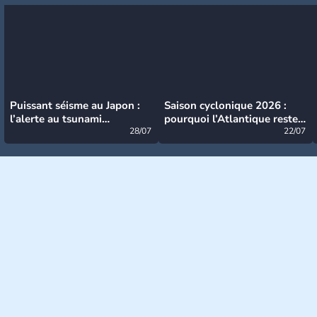
Puissant séisme au Japon :
Saison cyclonique 2026 :
l’alerte au tsunami
pourquoi l’Atlantique reste
désormais levée
28/07
très calme à ce stade ?
22/07