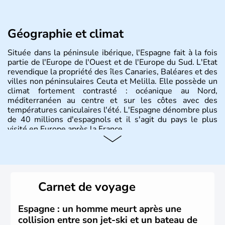
Géographie et climat
Située dans la péninsule ibérique, l'Espagne fait à la fois
partie de l'Europe de l'Ouest et de l'Europe du Sud. L'Etat
revendique la propriété des îles Canaries, Baléares et des
villes non péninsulaires Ceuta et Melilla. Elle possède un
climat fortement contrasté : océanique au Nord,
méditerranéen au centre et sur les côtes avec des
températures caniculaires l'été. L'Espagne dénombre plus
de 40 millions d'espagnols et il s'agit du pays le plus
visité en Europe après la France.
Histoire et administration
Le territoire espagnol a tout d'abord été occupé par les
Ibères et diverses populations celtes. Les Romains
Carnet de voyage
envahissent la péninsule au IIe siècle avant J.C et
apportent leur langue ainsi que leur religion. L'Espagne
s'impose comme la première puissance de l'Europe au
Espagne : un homme meurt après une
XIème siècle et le reste pendant plus de 100 ans. Madrid
collision entre son jet-ski et un bateau de