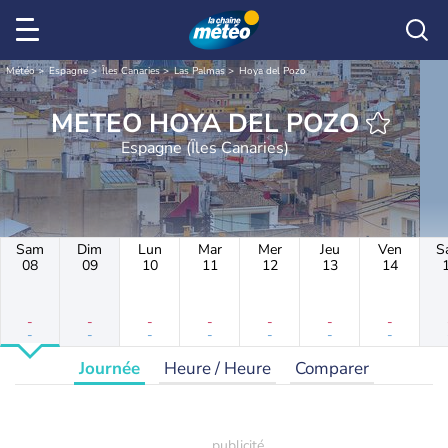
Météo
Espagne
Îles Canaries
Las Palmas
Hoya del Pozo
METEO HOYA DEL POZO
Espagne (Îles Canaries)
Sam
Dim
Lun
Mar
Mer
Jeu
Ven
S
08
09
10
11
12
13
14
-
-
-
-
-
-
-
-
-
-
-
-
-
-
Journée
Heure / Heure
Comparer