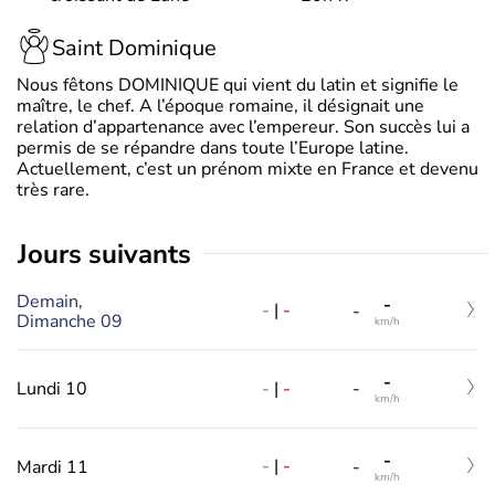
Saint Dominique
Nous fêtons DOMINIQUE qui vient du latin et signifie le
maître, le chef. A l’époque romaine, il désignait une
relation d’appartenance avec l’empereur. Son succès lui a
permis de se répandre dans toute l’Europe latine.
Actuellement, c’est un prénom mixte en France et devenu
très rare.
jours suivants
Demain,
-
-
|
-
-
Dimanche 09
km/h
-
-
|
-
Lundi 10
-
km/h
-
-
|
-
Mardi 11
-
km/h