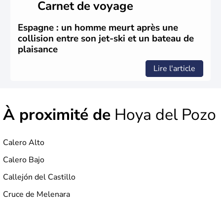
Carnet de voyage
appelés « chiens de mer ».
Espagne : un homme meurt après une
collision entre son jet-ski et un bateau de
plaisance
Lire l'article
À proximité de
Hoya del Pozo
Calero Alto
Calero Bajo
Callejón del Castillo
Cruce de Melenara