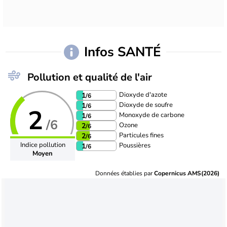
Infos SANTÉ
Pollution et qualité de l'air
Dioxyde d'azote
1
/6
Dioxyde de soufre
1
/6
2
Monoxyde de carbone
1
/6
/6
Ozone
2
/6
Particules fines
2
/6
Indice pollution
Poussières
1
/6
Moyen
Données établies par
Copernicus AMS(2026)