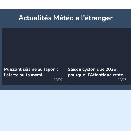
Actualités Météo à l'étranger
Puissant séisme au Japon :
Saison cyclonique 2026 :
l’alerte au tsunami
pourquoi l’Atlantique reste
désormais levée
28/07
très calme à ce stade ?
22/07