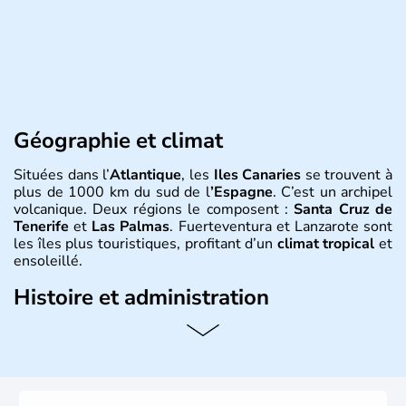
Géographie et climat
Situées dans l’
Atlantique
, les
Iles Canaries
se trouvent à
plus de 1000 km du sud de l
’Espagne
. C’est un archipel
volcanique. Deux régions le composent :
Santa Cruz de
Tenerife
et
Las Palmas
. Fuerteventura et Lanzarote sont
les îles plus touristiques, profitant d’un
climat tropical
et
ensoleillé.
Histoire et administration
Les Ile Canaries
font parties des 17 communautés
autonomes
espagnoles
. Elles tiennent leur nom de «
l’île
aux chiens
», surnom donné à l’île par les premiers
conquérants qui y trouvèrent de grands chiens ou peut-
être à cause des phoques qu’on y trouve également