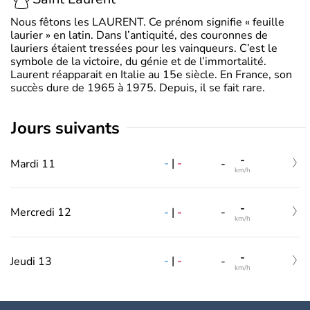
Nous fêtons les LAURENT. Ce prénom signifie « feuille
laurier » en latin. Dans l’antiquité, des couronnes de
lauriers étaient tressées pour les vainqueurs. C’est le
symbole de la victoire, du génie et de l’immortalité.
Laurent réapparait en Italie au 15e siècle. En France, son
succès dure de 1965 à 1975. Depuis, il se fait rare.
jours suivants
-
-
|
-
Mardi 11
-
km/h
-
-
|
-
Mercredi 12
-
km/h
-
-
|
-
Jeudi 13
-
km/h