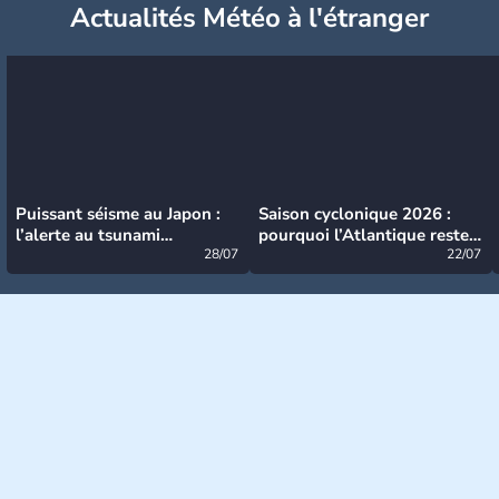
Actualités Météo à l'étranger
Puissant séisme au Japon :
Saison cyclonique 2026 :
l’alerte au tsunami
pourquoi l’Atlantique reste
désormais levée
28/07
très calme à ce stade ?
22/07