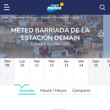
Météo
Espagne
Andalousie
Grenade
Barriada de la Estación
METEO BARRIADA DE LA
ESTACIÓN DEMAIN
Espagne (Andalousie)
Dim
Lun
Mar
Mer
Jeu
Ven
Sam
D
09
10
11
12
13
14
15
-
-
-
-
-
-
-
-
-
-
-
-
-
-
Journée
Heure / Heure
Comparer