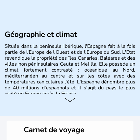
Géographie et climat
Située dans la péninsule ibérique, l'Espagne fait à la fois
partie de l'Europe de l'Ouest et de l'Europe du Sud. L'Etat
revendique la propriété des îles Canaries, Baléares et des
villes non péninsulaires Ceuta et Melilla. Elle possède un
climat fortement contrasté : océanique au Nord,
méditerranéen au centre et sur les côtes avec des
températures caniculaires l'été. L'Espagne dénombre plus
de 40 millions d'espagnols et il s'agit du pays le plus
visité en Europe après la France.
Histoire et administration
Le territoire espagnol a tout d'abord été occupé par les
Ibères et diverses populations celtes. Les Romains
Carnet de voyage
envahissent la péninsule au IIe siècle avant J.C et
apportent leur langue ainsi que leur religion. L'Espagne