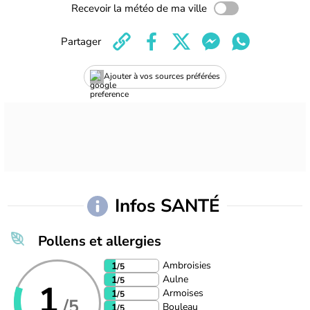
Recevoir la météo de ma ville
Partager
Ajouter à vos sources préférées
Infos SANTÉ
Pollens et allergies
Ambroisies
1
/5
Aulne
1
/5
1
Armoises
1
/5
/5
Bouleau
1
/5