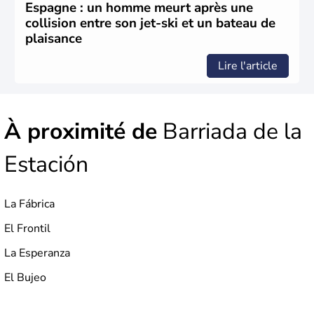
s'impose comme la première puissance de l'Europe au
Espagne : un homme meurt après une
XIème siècle et le reste pendant plus de 100 ans. Madrid
collision entre son jet-ski et un bateau de
rejoint le pays à partir de 1801 après avoir appartenu au
plaisance
Portugal. Cette monarchie constitutionnelle intègre
l'Union Européenne en 1986.
Lire l'article
À proximité de
Barriada de la
Estación
La Fábrica
El Frontil
La Esperanza
El Bujeo