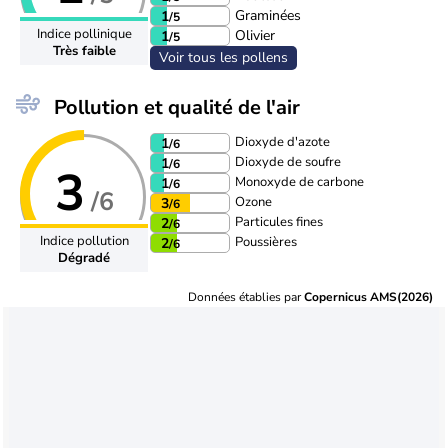
Graminées
1
/5
Indice pollinique
Olivier
1
/5
Très faible
Voir tous les pollens
Pollution et qualité de l'air
Dioxyde d'azote
1
/6
Dioxyde de soufre
1
/6
3
Monoxyde de carbone
1
/6
/6
Ozone
3
/6
Particules fines
2
/6
Indice pollution
Poussières
2
/6
Dégradé
Données établies par
Copernicus AMS(2026)