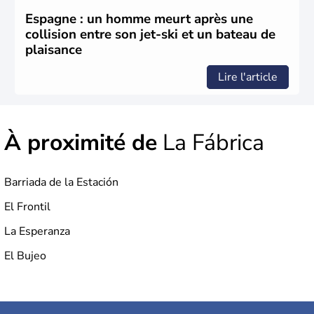
apportent leur langue ainsi que leur religion. L'Espagne
s'impose comme la première puissance de l'Europe au
Espagne : un homme meurt après une
XIème siècle et le reste pendant plus de 100 ans. Madrid
collision entre son jet-ski et un bateau de
rejoint le pays à partir de 1801 après avoir appartenu au
plaisance
Portugal. Cette monarchie constitutionnelle intègre
l'Union Européenne en 1986.
Lire l'article
À proximité de
La Fábrica
Barriada de la Estación
El Frontil
La Esperanza
El Bujeo