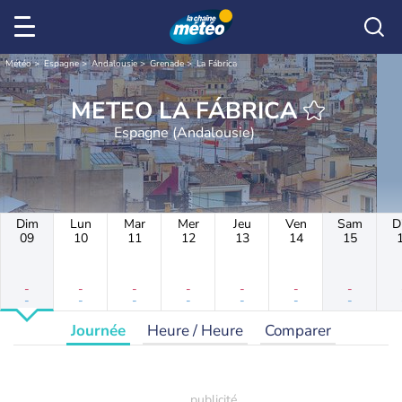
Météo
Espagne
Andalousie
Grenade
La Fábrica
METEO LA FÁBRICA
Espagne (Andalousie)
Dim
Lun
Mar
Mer
Jeu
Ven
Sam
D
09
10
11
12
13
14
15
-
-
-
-
-
-
-
-
-
-
-
-
-
-
Journée
Heure / Heure
Comparer