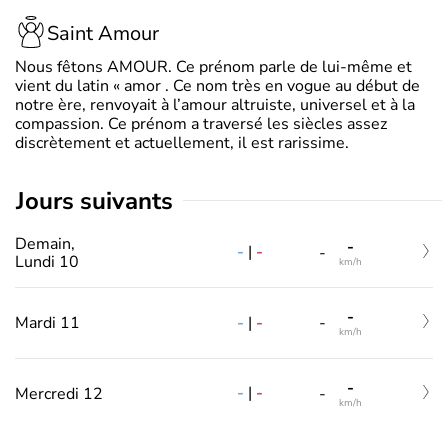
Saint Amour
Nous fêtons AMOUR. Ce prénom parle de lui-même et
vient du latin « amor . Ce nom très en vogue au début de
notre ère, renvoyait à l’amour altruiste, universel et à la
compassion. Ce prénom a traversé les siècles assez
discrètement et actuellement, il est rarissime.
jours suivants
Demain,
-
-
|
-
-
Lundi 10
km/h
-
-
|
-
Mardi 11
-
km/h
-
-
|
-
Mercredi 12
-
km/h