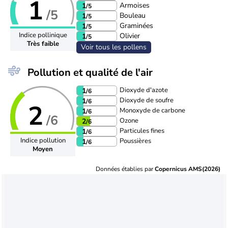
1
Armoises
1
/5
/5
Bouleau
1
/5
Graminées
1
/5
Indice pollinique
Olivier
1
/5
Très faible
Voir tous les pollens
Pollution et qualité de l'air
Dioxyde d'azote
1
/6
Dioxyde de soufre
1
/6
2
Monoxyde de carbone
1
/6
/6
Ozone
2
/6
Particules fines
1
/6
Indice pollution
Poussières
1
/6
Moyen
Données établies par
Copernicus AMS(2026)