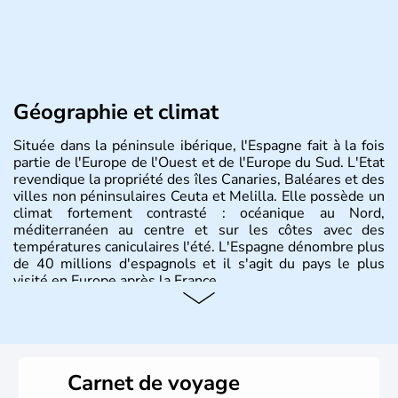
Géographie et climat
Située dans la péninsule ibérique, l'Espagne fait à la fois
partie de l'Europe de l'Ouest et de l'Europe du Sud. L'Etat
revendique la propriété des îles Canaries, Baléares et des
villes non péninsulaires Ceuta et Melilla. Elle possède un
climat fortement contrasté : océanique au Nord,
méditerranéen au centre et sur les côtes avec des
températures caniculaires l'été. L'Espagne dénombre plus
de 40 millions d'espagnols et il s'agit du pays le plus
visité en Europe après la France.
Histoire et administration
Le territoire espagnol a tout d'abord été occupé par les
Ibères et diverses populations celtes. Les Romains
Carnet de voyage
envahissent la péninsule au IIe siècle avant J.C et