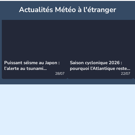
Actualités Météo à l'étranger
Puissant séisme au Japon :
Saison cyclonique 2026 :
l’alerte au tsunami
pourquoi l’Atlantique reste
désormais levée
28/07
très calme à ce stade ?
22/07