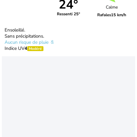
24°
Calme
Ressenti 25°
Rafales
15 km/h
Ensoleillé.
Sans précipitations.
Aucun risque de pluie
Indice UV
4
Modéré