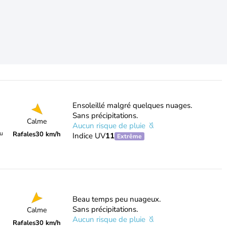
Ensoleillé malgré quelques nuages.
Sans précipitations.
Calme
Aucun risque de pluie
du
Rafales
30 km/h
Indice UV
11
Extrême
Beau temps peu nuageux.
Sans précipitations.
Calme
Aucun risque de pluie
Rafales
30 km/h