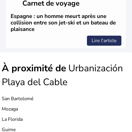
Carnet de voyage
appelés « chiens de mer ».
Espagne : un homme meurt après une
collision entre son jet-ski et un bateau de
plaisance
Lire l'article
À proximité de
Urbanización
Playa del Cable
San Bartolomé
Mozaga
La Florida
Guime