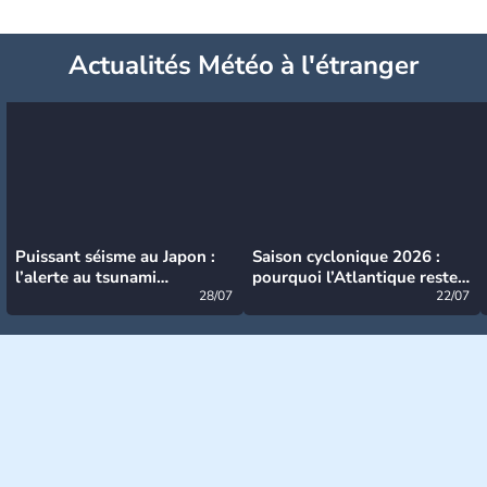
Actualités Météo à l'étranger
Puissant séisme au Japon :
Saison cyclonique 2026 :
l’alerte au tsunami
pourquoi l’Atlantique reste
désormais levée
28/07
très calme à ce stade ?
22/07