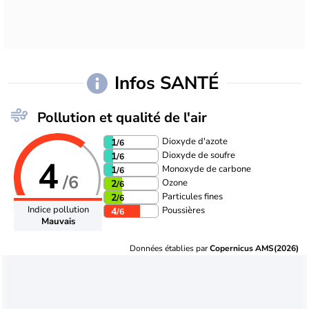
Infos SANTÉ
Pollution et qualité de l'air
Dioxyde d'azote
1
/6
Dioxyde de soufre
1
/6
4
Monoxyde de carbone
1
/6
/6
Ozone
2
/6
Particules fines
2
/6
Indice pollution
Poussières
4
/6
Mauvais
Données établies par
Copernicus AMS(2026)