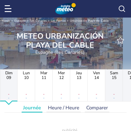
Météo
Espagne
Îles Canaries
Las Palmas
Urbanización Playa del Cable
METEO URBANIZACIÓN
PLAYA DEL CABLE
Espagne (Îles Canaries)
Dim
Lun
Mar
Mer
Jeu
Ven
Sam
D
09
10
11
12
13
14
15
-
-
-
-
-
-
-
-
-
-
-
-
-
-
Journée
Heure / Heure
Comparer