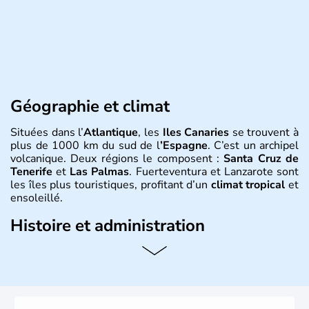
Géographie et climat
Situées dans l’
Atlantique
, les
Iles Canaries
se trouvent à
plus de 1000 km du sud de l
’Espagne
. C’est un archipel
volcanique. Deux régions le composent :
Santa Cruz de
Tenerife
et
Las Palmas
. Fuerteventura et Lanzarote sont
les îles plus touristiques, profitant d’un
climat tropical
et
ensoleillé.
Histoire et administration
Les Ile Canaries
font parties des 17 communautés
autonomes
espagnoles
. Elles tiennent leur nom de «
l’île
aux chiens
», surnom donné à l’île par les premiers
conquérants qui y trouvèrent de grands chiens ou peut-
être à cause des phoques qu’on y trouve également