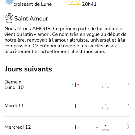
croissant de Lune
20h41
Saint Amour
Nous fêtons AMOUR. Ce prénom parle de lui-même et
vient du latin « amor . Ce nom très en vogue au début de
notre ère, renvoyait à l’amour altruiste, universel et à la
compassion. Ce prénom a traversé les siècles assez
discrètement et actuellement, il est rarissime.
jours suivants
Demain,
-
-
|
-
-
Lundi 10
km/h
-
-
|
-
Mardi 11
-
km/h
-
-
|
-
Mercredi 12
-
km/h