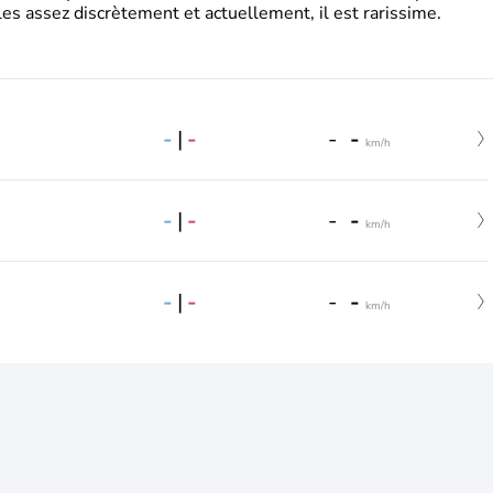
es assez discrètement et actuellement, il est rarissime.
-
|
-
-
-
km/h
-
|
-
-
-
km/h
-
|
-
-
-
km/h