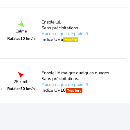
Ensoleillé.
Sans précipitations.
Calme
Aucun risque de pluie
Rafales
10 km/h
Indice UV
5
Modéré
Ensoleillé malgré quelques nuages.
Sans précipitations.
25 km/h
Aucun risque de pluie
Rafales
50 km/h
du
Indice UV
10
Très fort