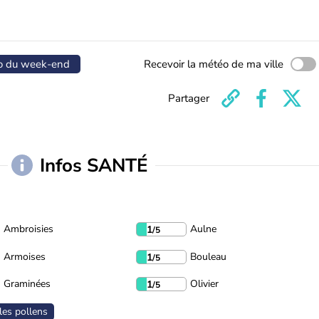
o du week-end
Recevoir la météo de ma ville
Partager
Infos SANTÉ
Ambroisies
Aulne
1
/5
Armoises
Bouleau
1
/5
Graminées
Olivier
1
/5
les pollens