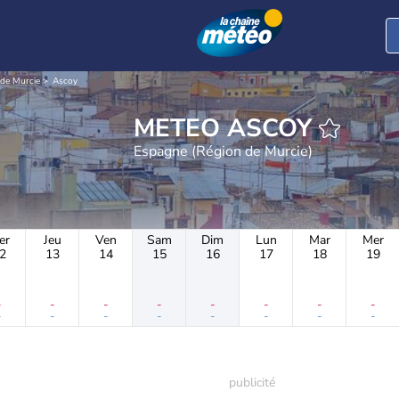
de Murcie
Ascoy
METEO ASCOY
Espagne (Région de Murcie)
er
Jeu
Ven
Sam
Dim
Lun
Mar
Mer
2
13
14
15
16
17
18
19
-
-
-
-
-
-
-
-
-
-
-
-
-
-
-
-