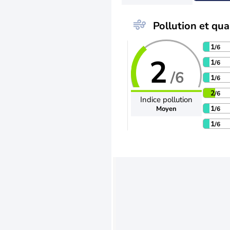
Pollution et qual
1
/6
2
1
/6
/6
1
/6
2
/6
Indice pollution
1
Moyen
/6
1
/6