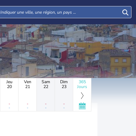
Jeu
Ven
Sam
Dim
365
20
21
22
23
Jours
-
-
-
-
-
-
-
-