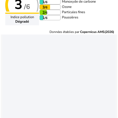
3
Monoxyde de carbone
1
/6
/6
Ozone
3
/6
Particules fines
2
/6
Indice pollution
Poussières
1
/6
Dégradé
Données établies par
Copernicus AMS(2026)