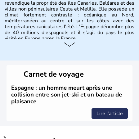
revendique la propriété des îles Canaries, Baléares et des
villes non péninsulaires Ceuta et Melilla. Elle possède un
climat fortement contrasté : océanique au Nord,
méditerranéen au centre et sur les côtes avec des
températures caniculaires l'été. L'Espagne dénombre plus
de 40 millions d'espagnols et il s'agit du pays le plus
visité en Europe après la France.
Histoire et administration
Le territoire espagnol a tout d'abord été occupé par les
Ibères et diverses populations celtes. Les Romains
Carnet de voyage
envahissent la péninsule au IIe siècle avant J.C et
apportent leur langue ainsi que leur religion. L'Espagne
s'impose comme la première puissance de l'Europe au
Espagne : un homme meurt après une
XIème siècle et le reste pendant plus de 100 ans. Madrid
collision entre son jet-ski et un bateau de
rejoint le pays à partir de 1801 après avoir appartenu au
plaisance
Portugal. Cette monarchie constitutionnelle intègre
l'Union Européenne en 1986.
Lire l'article