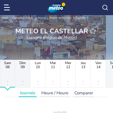
Météo
Espagne
Région de Murcie
Région de Murcie
El Castellar
METEO EL CASTELLAR
Espagne (Région de Murcie)
Sam
Dim
Lun
Mar
Mer
Jeu
Ven
S
08
09
10
11
12
13
14
-
-
-
-
-
-
-
-
-
-
-
-
-
-
Journée
Heure / Heure
Comparer