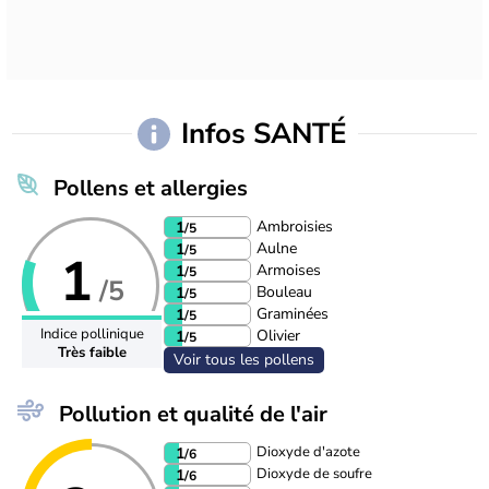
Infos SANTÉ
Pollens et allergies
Ambroisies
1
/5
Aulne
1
/5
1
Armoises
1
/5
/5
Bouleau
1
/5
Graminées
1
/5
Indice pollinique
Olivier
1
/5
Très faible
Voir tous les pollens
Pollution et qualité de l'air
Dioxyde d'azote
1
/6
Dioxyde de soufre
1
/6