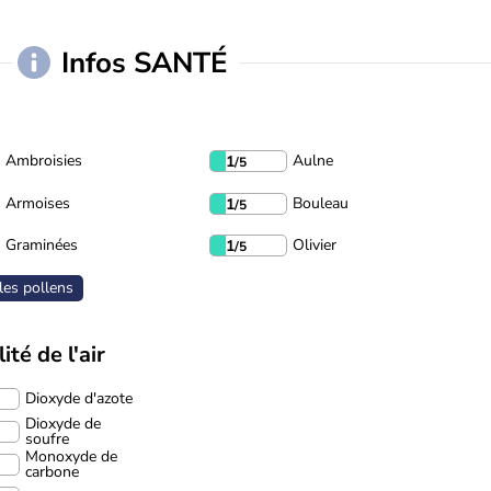
Infos SANTÉ
Ambroisies
Aulne
1
/5
Armoises
Bouleau
1
/5
Graminées
Olivier
1
/5
les pollens
ité de l'air
Dioxyde d'azote
Dioxyde de
soufre
Monoxyde de
carbone