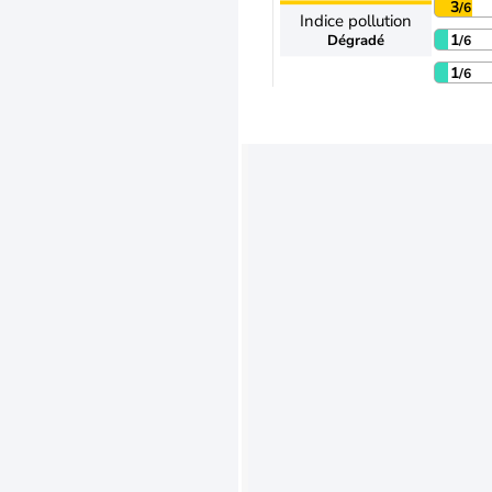
3
/6
Indice pollution
1
Dégradé
/6
1
/6