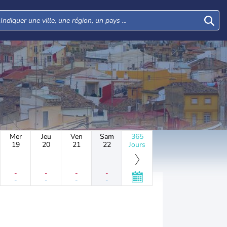
Mer
Jeu
Ven
Sam
365
19
20
21
22
Jours
-
-
-
-
-
-
-
-