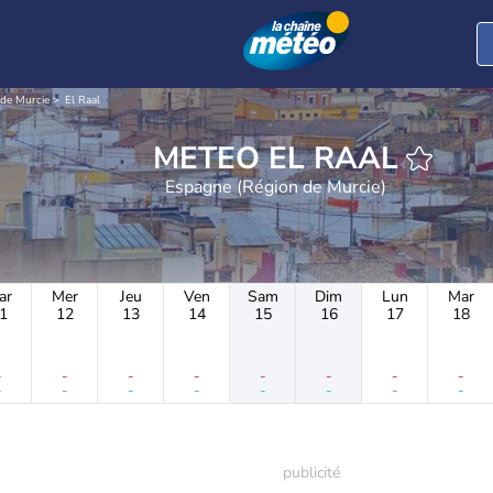
de Murcie
El Raal
METEO EL RAAL
Espagne (Région de Murcie)
ar
Mer
Jeu
Ven
Sam
Dim
Lun
Mar
1
12
13
14
15
16
17
18
-
-
-
-
-
-
-
-
-
-
-
-
-
-
-
-