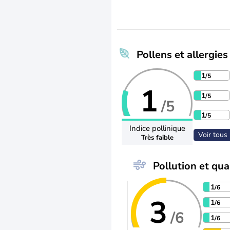
Pollens et allergies
1
/5
1
1
/5
/5
1
/5
Indice pollinique
Voir tous 
Très faible
Pollution et qual
1
/6
3
1
/6
/6
1
/6