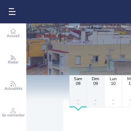
Météo
Espagne
Région de Murcie
Région 
Accueil
Radar
Sam
Dim
Lun
M
08
09
10
1
Actualités
-
-
-
-
-
-
Se connecter