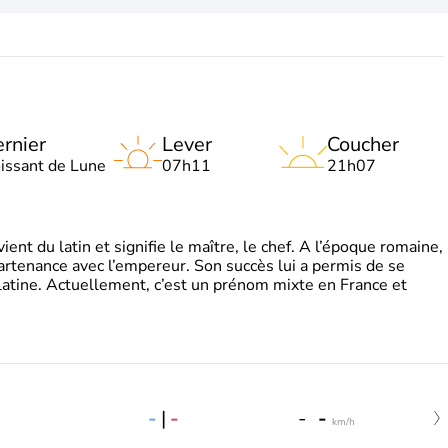
rnier
Lever
Coucher
oissant de Lune
07h11
21h07
t du latin et signifie le maître, le chef. A l’époque romaine,
partenance avec l’empereur. Son succès lui a permis de se
latine. Actuellement, c’est un prénom mixte en France et
-
|
-
-
-
km/h