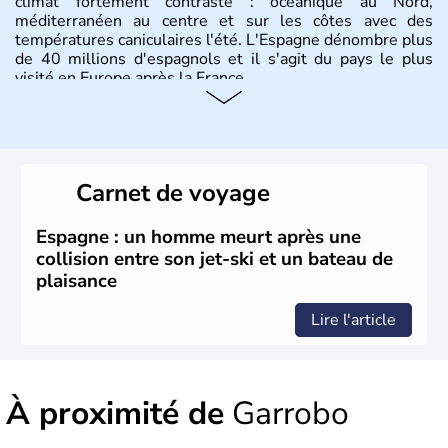
climat fortement contrasté : océanique au Nord,
méditerranéen au centre et sur les côtes avec des
températures caniculaires l'été. L'Espagne dénombre plus
de 40 millions d'espagnols et il s'agit du pays le plus
visité en Europe après la France.
Histoire et administration
Le territoire espagnol a tout d'abord été occupé par les
Ibères et diverses populations celtes. Les Romains
Carnet de voyage
envahissent la péninsule au IIe siècle avant J.C et
apportent leur langue ainsi que leur religion. L'Espagne
s'impose comme la première puissance de l'Europe au
Espagne : un homme meurt après une
XIème siècle et le reste pendant plus de 100 ans. Madrid
collision entre son jet-ski et un bateau de
rejoint le pays à partir de 1801 après avoir appartenu au
plaisance
Portugal. Cette monarchie constitutionnelle intègre
l'Union Européenne en 1986.
Lire l'article
À proximité de
Garrobo