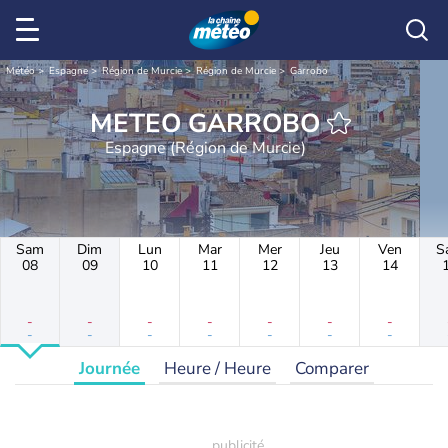
Météo
Espagne
Région de Murcie
Région de Murcie
Garrobo
METEO GARROBO
Espagne (Région de Murcie)
Sam
Dim
Lun
Mar
Mer
Jeu
Ven
S
08
09
10
11
12
13
14
-
-
-
-
-
-
-
-
-
-
-
-
-
-
Journée
Heure / Heure
Comparer