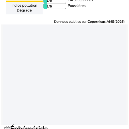
Particules fines
1
/6
Indice pollution
Poussières
1
/6
Dégradé
Données établies par
Copernicus AMS(2026)
Éphéméride