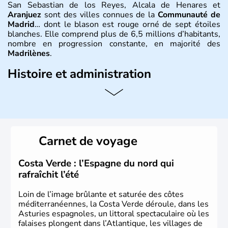
San Sebastian de los Reyes, Alcala de Henares et
Aranjuez
sont des villes connues de la
Communauté de
Madrid
… dont le blason est rouge orné de sept étoiles
blanches. Elle comprend plus de 6,5 millions d’habitants,
nombre en progression constante, en majorité des
Madrilènes
.
Histoire et administration
La communauté de Madrid
est l’une des 17
communautés autonomes d’
Espagne
. Elle se compose de
la province de Madrid et sa capitale est la ville de
Madrid
,
par ailleurs ville principale du pays. Historiquement
importante pour l’Espagne, c'était une "zone de passage"
Carnet de voyage
où les légions se reposaient en attente d'une rébellion.
Costa Verde : l’Espagne du nord qui
rafraîchit l’été
Loin de l’image brûlante et saturée des côtes
méditerranéennes, la Costa Verde déroule, dans les
Asturies espagnoles, un littoral spectaculaire où les
falaises plongent dans l’Atlantique, les villages de