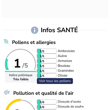
Infos SANTÉ
Pollens et allergies
Ambroisies
1
/5
Aulne
1
/5
1
Armoises
1
/5
/5
Bouleau
1
/5
Graminées
1
/5
Indice pollinique
Olivier
1
/5
Très faible
Voir tous les pollens
Pollution et qualité de l'air
Dioxyde d'azote
1
/6
Dioxyde de soufre
1
/6