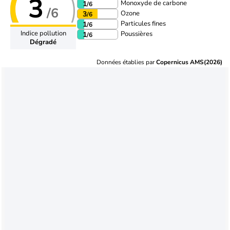
3
Monoxyde de carbone
1
/6
/6
Ozone
3
/6
Particules fines
1
/6
Indice pollution
Poussières
1
/6
Dégradé
Données établies par
Copernicus AMS(2026)