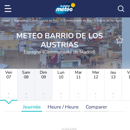
Météo
Espagne
Communauté de Madrid
Communauté de Madrid
Barrio de los Austrias
METEO BARRIO DE LOS
AUSTRIAS
Espagne (Communauté de Madrid)
Ven
Sam
Dim
Lun
Mar
Mer
Jeu
V
07
08
09
10
11
12
13
-
-
-
-
-
-
-
-
-
-
-
-
-
-
Journée
Heure / Heure
Comparer