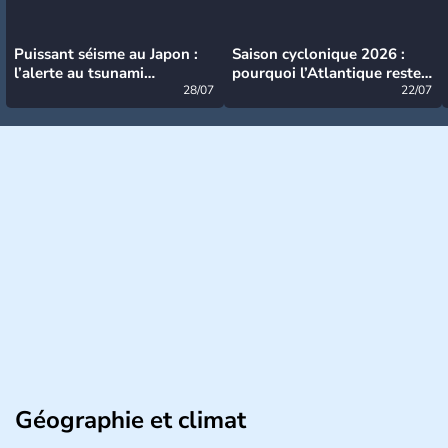
Puissant séisme au Japon :
Saison cyclonique 2026 :
l’alerte au tsunami
pourquoi l’Atlantique reste
désormais levée
28/07
très calme à ce stade ?
22/07
Géographie et climat