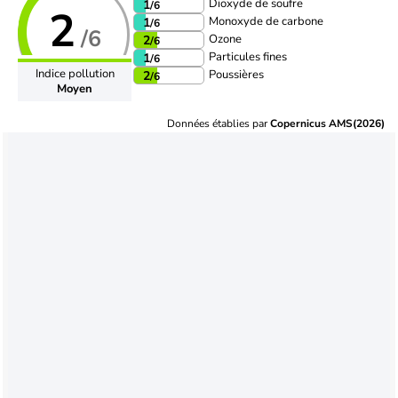
Dioxyde de soufre
1
/6
2
Monoxyde de carbone
1
/6
/6
Ozone
2
/6
Particules fines
1
/6
Indice pollution
Poussières
2
/6
Moyen
Données établies par
Copernicus AMS(2026)