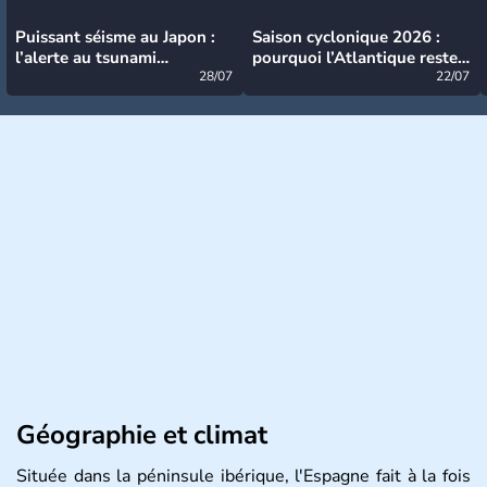
Puissant séisme au Japon :
Saison cyclonique 2026 :
l’alerte au tsunami
pourquoi l’Atlantique reste
désormais levée
28/07
très calme à ce stade ?
22/07
Géographie et climat
Située dans la péninsule ibérique, l'Espagne fait à la fois