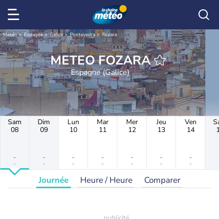
Météo
Espagne
Galice
Pontevedra
Fozara
METEO FOZARA
Espagne (Galice)
Sam
Dim
Lun
Mar
Mer
Jeu
Ven
S
08
09
10
11
12
13
14
-
-
-
-
-
-
-
-
-
-
-
-
-
-
Journée
Heure / Heure
Comparer