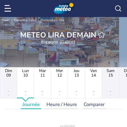
Météo
Espagne
Galice
Pontevedra
Lira
METEO LIRA DEMAIN
Espagne (Galice)
Dim
Lun
Mar
Mer
Jeu
Ven
Sam
D
09
10
11
12
13
14
15
-
-
-
-
-
-
-
-
-
-
-
-
-
-
Journée
Heure / Heure
Comparer