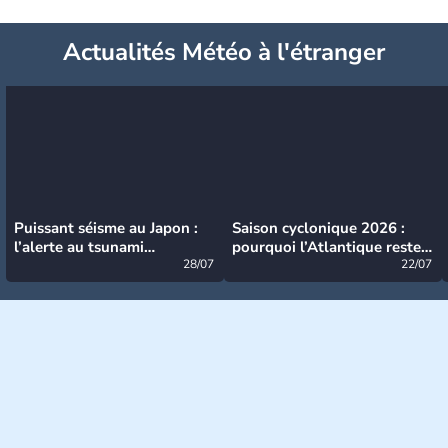
Actualités Météo à l'étranger
Puissant séisme au Japon :
Saison cyclonique 2026 :
l’alerte au tsunami
pourquoi l’Atlantique reste
désormais levée
28/07
très calme à ce stade ?
22/07