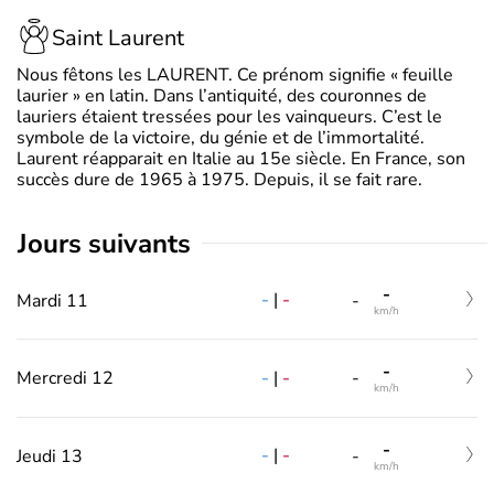
Saint Laurent
Nous fêtons les LAURENT. Ce prénom signifie « feuille
laurier » en latin. Dans l’antiquité, des couronnes de
lauriers étaient tressées pour les vainqueurs. C’est le
symbole de la victoire, du génie et de l’immortalité.
Laurent réapparait en Italie au 15e siècle. En France, son
succès dure de 1965 à 1975. Depuis, il se fait rare.
jours suivants
-
-
|
-
Mardi 11
-
km/h
-
-
|
-
Mercredi 12
-
km/h
-
-
|
-
Jeudi 13
-
km/h