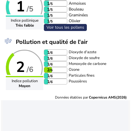
1
Armoises
1
/5
/5
Bouleau
1
/5
Graminées
1
/5
Indice pollinique
Olivier
1
/5
Très faible
Voir tous les pollens
Pollution et qualité de l'air
Dioxyde d'azote
1
/6
Dioxyde de soufre
1
/6
2
Monoxyde de carbone
1
/6
/6
Ozone
2
/6
Particules fines
1
/6
Indice pollution
Poussières
1
/6
Moyen
Données établies par
Copernicus AMS(2026)