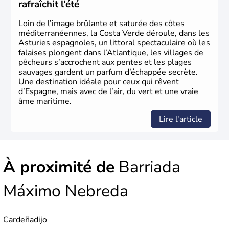
rafraîchit l’été
rejoint le pays à partir de 1801 après avoir appartenu au
Portugal. Cette monarchie constitutionnelle intègre
Loin de l’image brûlante et saturée des côtes
l'Union Européenne en 1986.
méditerranéennes, la Costa Verde déroule, dans les
Asturies espagnoles, un littoral spectaculaire où les
falaises plongent dans l’Atlantique, les villages de
pêcheurs s’accrochent aux pentes et les plages
sauvages gardent un parfum d’échappée secrète.
Une destination idéale pour ceux qui rêvent
d’Espagne, mais avec de l’air, du vert et une vraie
âme maritime.
Lire l'article
À proximité de
Barriada
Máximo Nebreda
Cardeñadijo