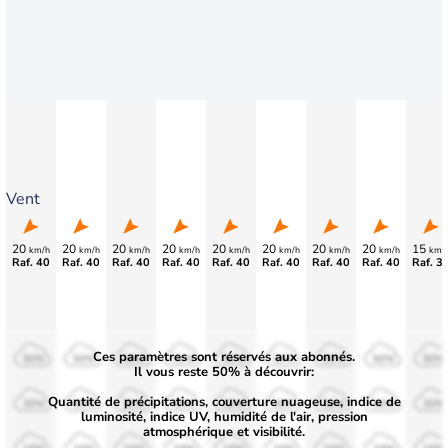
Vent
20
20
20
20
20
20
20
20
15
km/h
km/h
km/h
km/h
km/h
km/h
km/h
km/h
km/
Raf. 40
Raf. 40
Raf. 40
Raf. 40
Raf. 40
Raf. 40
Raf. 40
Raf. 40
Raf. 3
Ces paramètres sont réservés aux abonnés.
50%
50%
50%
50%
50%
50%
50%
50%
50%
Il vous reste 50% à découvrir:
Quantité de précipitations, couverture nuageuse, indice de
30%
30%
30%
30%
30%
30%
30%
30%
30%
luminosité, indice UV, humidité de l'air, pression
atmosphérique et visibilité.