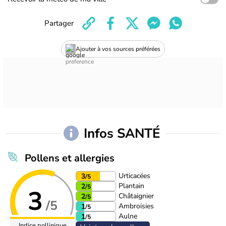
Partager
Ajouter à vos sources préférées
Infos SANTÉ
Pollens et allergies
Urticacées
3
/5
Plantain
2
/5
3
Châtaignier
2
/5
/5
Ambroisies
1
/5
Aulne
1
/5
Indice pollinique