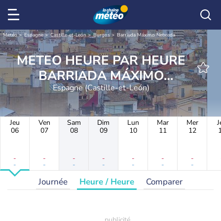
Météo
Espagne
Castille-et-León
Burgos
Barriada Máximo Nebreda
METEO HEURE PAR HEURE
BARRIADA MÁXIMO
Espagne (Castille-et-León)
NEBREDA
Jeu
Ven
Sam
Dim
Lun
Mar
Mer
J
06
07
08
09
10
11
12
-
-
-
-
-
-
-
-
-
-
-
-
-
-
Journée
Heure / Heure
Comparer