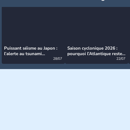
Puissant séisme au Japon :
Saison cyclonique 2026 :
l’alerte au tsunami
pourquoi l’Atlantique reste
désormais levée
28/07
très calme à ce stade ?
22/07