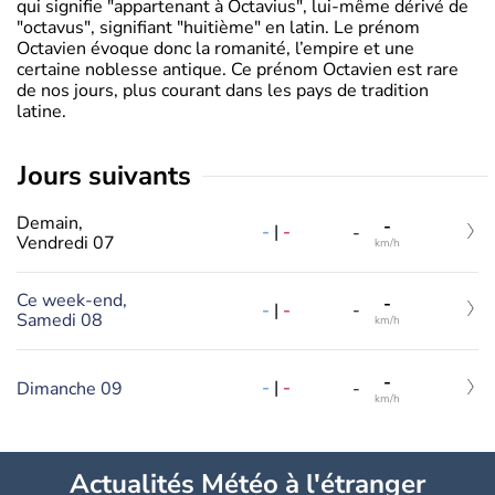
qui signifie "appartenant à Octavius", lui-même dérivé de
"octavus", signifiant "huitième" en latin. Le prénom
Octavien évoque donc la romanité, l’empire et une
certaine noblesse antique. Ce prénom Octavien est rare
de nos jours, plus courant dans les pays de tradition
latine.
jours suivants
Demain,
-
-
|
-
-
Vendredi 07
km/h
Ce week-end,
-
-
|
-
-
Samedi 08
km/h
-
-
|
-
Dimanche 09
-
km/h
Actualités Météo à l'étranger