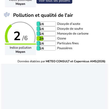
Voir tous les pollens
Moyen
Pollution et qualité de l'air
Dioxyde d'azote
1
/6
Dioxyde de soufre
1
/6
2
Monoxyde de carbone
1
/6
/6
Ozone
2
/6
Particules fines
1
/6
Indice pollution
Poussières
1
/6
Moyen
Données établies par
METEO CONSULT et Copernicus AMS(2026)