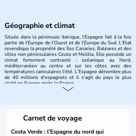
Géographie et climat
Située dans la péninsule ibérique, l'Espagne fait à la fois
partie de l'Europe de l'Ouest et de l'Europe du Sud. L'Etat
revendique la propriété des îles Canaries, Baléares et des
villes non péninsulaires Ceuta et Melilla. Elle possède un
climat fortement contrasté : océanique au Nord,
méditerranéen au centre et sur les côtes avec des
températures caniculaires l'été. L'Espagne dénombre plus
de 40 millions d'espagnols et il s'agit du pays le plus
visité en Europe après la France.
Histoire et administration
Le territoire espagnol a tout d'abord été occupé par les
Ibères et diverses populations celtes. Les Romains
Carnet de voyage
envahissent la péninsule au IIe siècle avant J.C et
apportent leur langue ainsi que leur religion. L'Espagne
s'impose comme la première puissance de l'Europe au
Costa Verde : l’Espagne du nord qui
XIème siècle et le reste pendant plus de 100 ans. Madrid