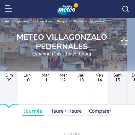
Météo
Espagne
Castille-et-León
Burgos
Villagonzalo Pedernales
METEO VILLAGONZALO
PEDERNALES
Espagne (Castille-et-León)
Dim
Lun
Mar
Mer
Jeu
Ven
Sam
D
09
10
11
12
13
14
15
-
-
-
-
-
-
-
-
-
-
-
-
-
-
Journée
Heure / Heure
Comparer