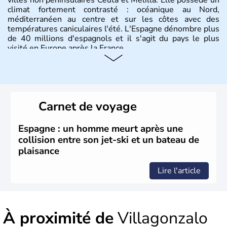
climat fortement contrasté : océanique au Nord,
méditerranéen au centre et sur les côtes avec des
températures caniculaires l'été. L'Espagne dénombre plus
de 40 millions d'espagnols et il s'agit du pays le plus
visité en Europe après la France.
Histoire et administration
Le territoire espagnol a tout d'abord été occupé par les
Ibères et diverses populations celtes. Les Romains
Carnet de voyage
envahissent la péninsule au IIe siècle avant J.C et
apportent leur langue ainsi que leur religion. L'Espagne
s'impose comme la première puissance de l'Europe au
Espagne : un homme meurt après une
XIème siècle et le reste pendant plus de 100 ans. Madrid
collision entre son jet-ski et un bateau de
rejoint le pays à partir de 1801 après avoir appartenu au
plaisance
Portugal. Cette monarchie constitutionnelle intègre
l'Union Européenne en 1986.
Lire l'article
À proximité de
Villagonzalo