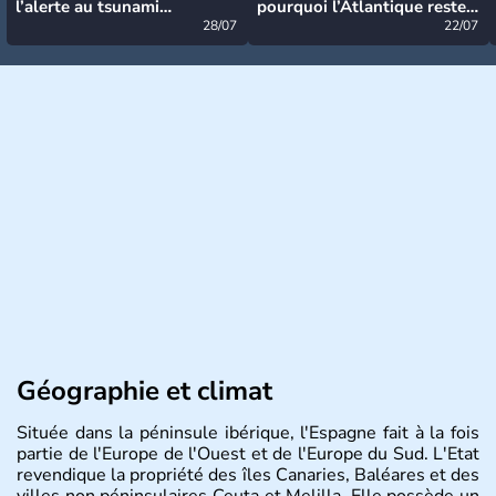
l’alerte au tsunami
pourquoi l’Atlantique reste
désormais levée
28/07
très calme à ce stade ?
22/07
Géographie et climat
Située dans la péninsule ibérique, l'Espagne fait à la fois
partie de l'Europe de l'Ouest et de l'Europe du Sud. L'Etat
revendique la propriété des îles Canaries, Baléares et des
villes non péninsulaires Ceuta et Melilla. Elle possède un