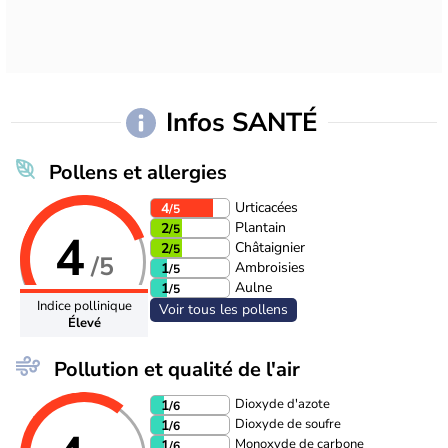
Infos SANTÉ
Pollens et allergies
Urticacées
4
/5
Plantain
2
/5
4
Châtaignier
2
/5
/5
Ambroisies
1
/5
Aulne
1
/5
Indice pollinique
Voir tous les pollens
Élevé
Pollution et qualité de l'air
Dioxyde d'azote
1
/6
Dioxyde de soufre
1
/6
Monoxyde de carbone
1
/6