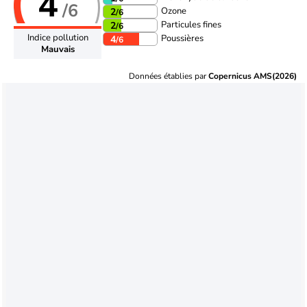
4
/6
Ozone
2
/6
Particules fines
2
/6
Indice pollution
Poussières
4
/6
Mauvais
Données établies par
Copernicus AMS(2026)