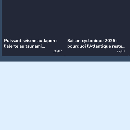
Puissant séisme au Japon :
Saison cyclonique 2026 :
l’alerte au tsunami
pourquoi l’Atlantique reste
désormais levée
28/07
très calme à ce stade ?
22/07