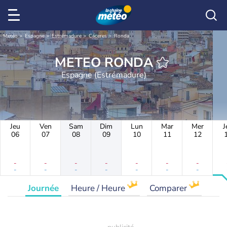
Météo
Espagne
Estrémadure
Cáceres
Ronda
METEO RONDA
Espagne (Estrémadure)
Jeu
Ven
Sam
Dim
Lun
Mar
Mer
J
06
07
08
09
10
11
12
-
-
-
-
-
-
-
-
-
-
-
-
-
-
Journée
Heure / Heure
Comparer