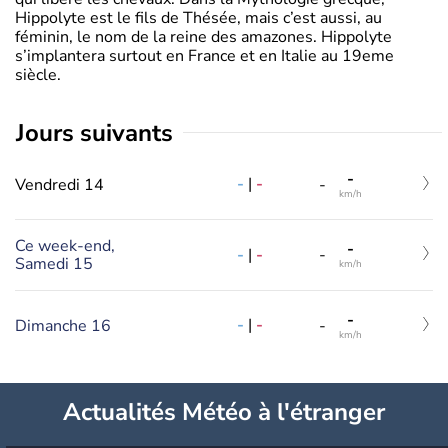
Hippolyte est le fils de Thésée, mais c’est aussi, au
féminin, le nom de la reine des amazones. Hippolyte
s’implantera surtout en France et en Italie au 19eme
siècle.
jours suivants
-
-
|
-
Vendredi 14
-
km/h
Ce week-end,
-
-
|
-
-
Samedi 15
km/h
-
-
|
-
Dimanche 16
-
km/h
Actualités Météo à l'étranger