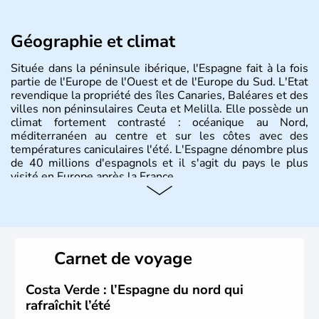
Géographie et climat
Située dans la péninsule ibérique, l'Espagne fait à la fois
partie de l'Europe de l'Ouest et de l'Europe du Sud. L'Etat
revendique la propriété des îles Canaries, Baléares et des
villes non péninsulaires Ceuta et Melilla. Elle possède un
climat fortement contrasté : océanique au Nord,
méditerranéen au centre et sur les côtes avec des
températures caniculaires l'été. L'Espagne dénombre plus
de 40 millions d'espagnols et il s'agit du pays le plus
visité en Europe après la France.
Histoire et administration
Le territoire espagnol a tout d'abord été occupé par les
Ibères et diverses populations celtes. Les Romains
Carnet de voyage
envahissent la péninsule au IIe siècle avant J.C et
apportent leur langue ainsi que leur religion. L'Espagne
s'impose comme la première puissance de l'Europe au
Costa Verde : l’Espagne du nord qui
XIème siècle et le reste pendant plus de 100 ans. Madrid
rafraîchit l’été
rejoint le pays à partir de 1801 après avoir appartenu au