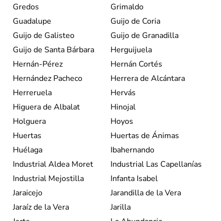
Gredos
Grimaldo
Guadalupe
Guijo de Coria
Guijo de Galisteo
Guijo de Granadilla
Guijo de Santa Bárbara
Herguijuela
Hernán-Pérez
Hernán Cortés
Hernández Pacheco
Herrera de Alcántara
Herreruela
Hervás
Higuera de Albalat
Hinojal
Holguera
Hoyos
Huertas
Huertas de Ánimas
Huélaga
Ibahernando
Industrial Aldea Moret
Industrial Las Capellanías
Industrial Mejostilla
Infanta Isabel
Jaraicejo
Jarandilla de la Vera
Jaraíz de la Vera
Jarilla