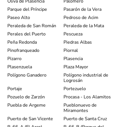
Oliva de Plasencia
Palomero
Parque del Príncipe
Pasarón de la Vera
Paseo Alto
Pedroso de Acim
Peraleda de San Román
Peraleda de la Mata
Perales del Puerto
Pescueza
Peña Redonda
Piedras Albas
Pinofranqueado
Piornal
Pizarro
Plasencia
Plasenzuela
Plaza Mayor
Polígono Ganadero
Polígono industrial de
Logrosán
Portaje
Portezuelo
Pozuelo de Zarzón
Procasa - Los Alamitos
Puebla de Argeme
Pueblonuevo de
Miramontes
Puerto de San Vicente
Puerto de Santa Cruz
R-66-A (El Arco)
R-66-B (Parque del