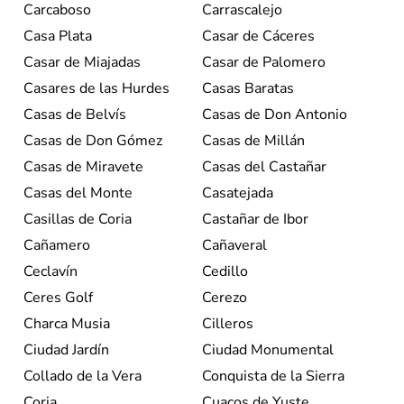
Carcaboso
Carrascalejo
Casa Plata
Casar de Cáceres
Casar de Miajadas
Casar de Palomero
Casares de las Hurdes
Casas Baratas
Casas de Belvís
Casas de Don Antonio
Casas de Don Gómez
Casas de Millán
Casas de Miravete
Casas del Castañar
Casas del Monte
Casatejada
Casillas de Coria
Castañar de Ibor
Cañamero
Cañaveral
Ceclavín
Cedillo
Ceres Golf
Cerezo
Charca Musia
Cilleros
Ciudad Jardín
Ciudad Monumental
Collado de la Vera
Conquista de la Sierra
Coria
Cuacos de Yuste