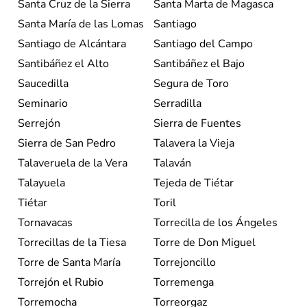
Santa Cruz de la Sierra
Santa Marta de Magasca
Santa María de las Lomas
Santiago
Santiago de Alcántara
Santiago del Campo
Santibáñez el Alto
Santibáñez el Bajo
Saucedilla
Segura de Toro
Seminario
Serradilla
Serrejón
Sierra de Fuentes
Sierra de San Pedro
Talavera la Vieja
Talaveruela de la Vera
Talaván
Talayuela
Tejeda de Tiétar
Tiétar
Toril
Tornavacas
Torrecilla de los Ángeles
Torrecillas de la Tiesa
Torre de Don Miguel
Torre de Santa María
Torrejoncillo
Torrejón el Rubio
Torremenga
Torremocha
Torreorgaz