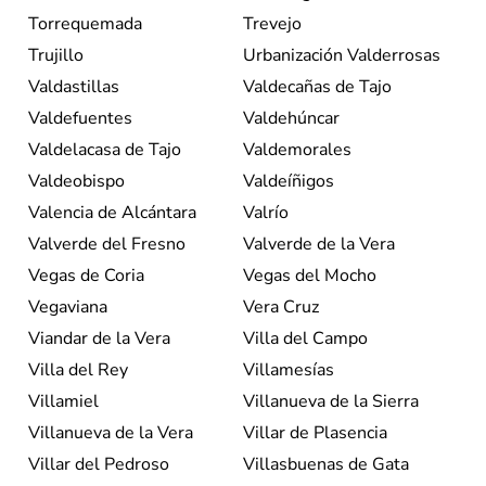
Torrequemada
Trevejo
Trujillo
Urbanización Valderrosas
Valdastillas
Valdecañas de Tajo
Valdefuentes
Valdehúncar
Valdelacasa de Tajo
Valdemorales
Valdeobispo
Valdeíñigos
Valencia de Alcántara
Valrío
Valverde del Fresno
Valverde de la Vera
Vegas de Coria
Vegas del Mocho
Vegaviana
Vera Cruz
Viandar de la Vera
Villa del Campo
Villa del Rey
Villamesías
Villamiel
Villanueva de la Sierra
Villanueva de la Vera
Villar de Plasencia
Villar del Pedroso
Villasbuenas de Gata