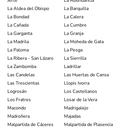
Jerte
La Abundancia
La Aldea del Obispo
La Barquilla
La Bondad
La Calera
La Cañada
La Cumbre
La Garganta
La Granja
La Madrila
La Moheda de Gata
La Paloma
La Pesga
La Ribera - San Lázaro
La Sierrilla
La Zambomba
Ladrillar
Las Candelas
Las Huertas de Cansa
Las Trescientas
Llopis Ivorra
Logrosán
Los Castellanos
Los Fratres
Losar de la Vera
Macondo
Madrigalejo
Madroñera
Majadas
Malpartida de Cáceres
Malpartida de Plasencia