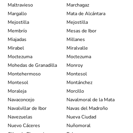
Maltravieso
Marchagaz
Margallo
Mata de Alcántara
Mejostilla
Mejostilla
Membrío
Mesas de Ibor
Miajadas
Millanes
Mirabel
Miralvalle
Moctezuma
Moctezuma
Mohedas de Granadilla
Monroy
Montehermoso
Montesol
Montesol
Montánchez
Moraleja
Morcillo
Navaconcejo
Navalmoral de la Mata
Navalvillar de Ibor
Navas del Madroño
Navezuelas
Nueva Ciudad
Nuevo Cáceres
Nuñomoral