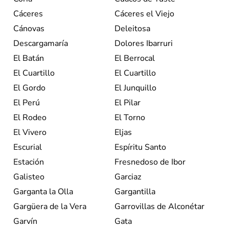
Cáceres
Cáceres el Viejo
Cánovas
Deleitosa
Descargamaría
Dolores Ibarruri
El Batán
El Berrocal
El Cuartillo
El Cuartillo
El Gordo
El Junquillo
El Perú
El Pilar
El Rodeo
El Torno
El Vivero
Eljas
Escurial
Espíritu Santo
Estación
Fresnedoso de Ibor
Galisteo
Garciaz
Garganta la Olla
Gargantilla
Gargüera de la Vera
Garrovillas de Alconétar
Garvín
Gata