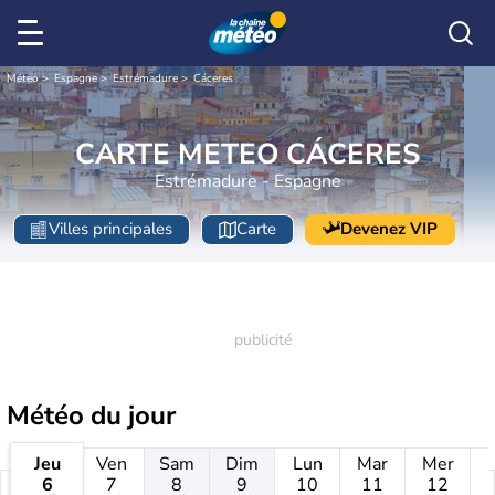
Météo
Espagne
Estrémadure
Cáceres
CARTE METEO CÁCERES
Estrémadure - Espagne
Villes principales
Carte
Devenez VIP
Météo
du jour
Jeu
Ven
Sam
Dim
Lun
Mar
Mer
6
7
8
9
10
11
12