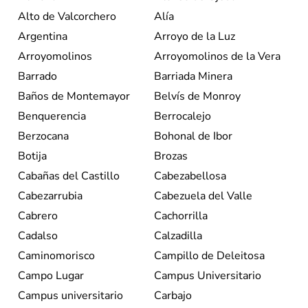
Alto de Valcorchero
Alía
Argentina
Arroyo de la Luz
Arroyomolinos
Arroyomolinos de la Vera
Barrado
Barriada Minera
Baños de Montemayor
Belvís de Monroy
Benquerencia
Berrocalejo
Berzocana
Bohonal de Ibor
Botija
Brozas
Cabañas del Castillo
Cabezabellosa
Cabezarrubia
Cabezuela del Valle
Cabrero
Cachorrilla
Cadalso
Calzadilla
Caminomorisco
Campillo de Deleitosa
Campo Lugar
Campus Universitario
Campus universitario
Carbajo